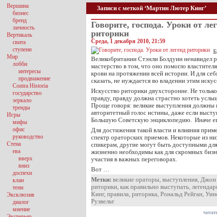
Вершина
Записи с меткой ‘Мартин Лютер Кинг’
бизнес
бренд
Говорите, господа. Уроки от ле
личность
риторики
Вертикаль
Среда, 1 декабря 2010, 21:59
свита
ступени
Б
Мир
Великобритании Стэнли Болдуин ненавидел р
лобби
мастерство в том, что оно помогло властите
интересы
крови на протяжении всей истории. И для себ
продвижение
сказать, не нуждается во владении этим иску
Contra Historia
Искусство риторики двухсторонне. Не только
государство
правду, правду должна страстно хотеть услы
зеркало
Проще говоря: великие выступления должны н
тренды
авторитетный голос истины, даже если высту
Игры
Большую Советскую энциклопедию. Иначе его
мифы
офис
Для достижения такой власти и влияния прим
руководство
спектр ораторских приемов. Некоторые из н
Стена
спикерам, другие могут быть доступными для
ева
жизненно необходимы как для скромных бизне
вверх
участия в важных переговорах.
вниз
Вот …
доспехи
Метки:
великие ораторы
,
выступления
,
Джон 
клан
риторики
,
как правильно выступать
,
легендар
тени
Кинг
,
правила
,
риторика
,
Рональд Рейган
,
Уин
Эксклюзив
Рузвельт
диалог
мнение
читат
Экстерьер