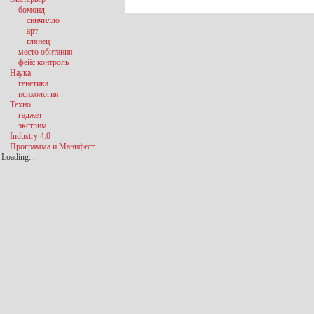
бомонд
синчилло
арт
глянец
место обитания
фейс контроль
Наука
генетика
психология
Техно
гаджет
экстрим
Industry 4.0
Программа и Манифест
Loading...