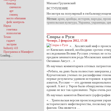
Михаил Грушевский
бомонд
синчилло
ВСТУПЛЕНИЕ
арт
Несмотря на популярный в глобализирующемс
глянец
место обитания
Метки:
арии
,
арийцы
,
история
,
народы
,
прои
фейс контроль
трипольская культура
,
Украина
,
украинцы
,
ци
Наука
генетика
психология
Споры о Руси
Техно
гаджет
Четверг, 2 февраля 2012, 17:38
экстрим
«…Хохлятский миф о происх
Industry 4.0
от Киевских князей, необходимо срочно отве
Программа и Манифест
исследования Велико Русских ученых не оста
Loading...
предком зачинателем рода Московских князе
Октавиан Август…»
Из научных комментариев сетевых патриотов
«Ребята, на днях была полностью завершена 
Курчатовских ученых по расшифровке генома
первые результаты удивили историков: в кров
азиатов, Русские — это древняя национально
кровей. А вот у Укров были обнаружены гены
однако не все так однозначно. Укры очень раз
Из научных каментов Вконтакте (орфография
«…Трипольская версия происхождения укра
исторического мифотворчества, поскольку п
фактам. Она является …