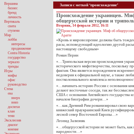
Вершина
Записи с меткой ‘происхождение’
бизнес
бренд
Происхождение украинцев. Ми
личность
общерусской истории и трипол
Вертикаль
Вторник, 14 февраля 2012, 16:11
свита
ступени
Мир
лобби
«Кровь и мировоззрение должны быть тождес
интересы
расы, исповедующий идеологию другой расы,
продвижение
настоящему свободным»
Contra Historia
Роман Перин
государство
«…Трипольская версия происхождения укра
зеркало
исторического мифотворчества, поскольку п
тренды
фактам. Она является порождением искреннег
Игры
недоверия к официальной науке, а также люби
мифы
постколониального комплекса неполноценно
офис
руководство
«…начинать историю России с основания княж
Стена
делают восточные соседи, так же бессмыслен
ева
США с основания Английского государства и
вверх
началом биографии дочери…»
вниз
«…как Древний Рим романизировал свою вар
доспехи
княжеский праукраинский Киев русифицировал 
клан
лесной север Восточной Европы…»
тени
Эксклюзив
Леонид Зализняк
диалог
«…общерусской истории не может быть, как 
мнение
народности…»
Экстерьер