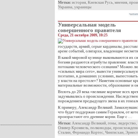
Метки:
история
,
Киевская Русь
,
мнения
,
прои
Украина
,
украинцы
читат
Универсальная модель
совершенного правителя
Среда, 21 октября 2009, 10:25
государств, армий, серые кардиналы, расст
арене событий, олигархи, владеющие несме
В какой мировой кузнице выковываются их с
богами раздаются атрибуты правления: власть
потоками человеческого сознания? Можно ли
«сильных мира сего», вывести универсальную
поэтапно, в домашних условиях, выпестовать
у власти на престоле»? Наметим основные кр
материальные возможности, образование и о
Вплоть до 20 века «великие кормчие всех вре
задумывались о происхождении. Наследствен
порождением предыдущего звена в их генеал
К примеру, Александр Великий. Замахнувшись
что будет поддержан самим Гераклом, от кото
произрастают его древние корни. Еще с …
Метки:
Александр Великий
,
гены
,
лидерство
,
Оливер Кромвель
,
полководцы
,
происхожден
Сталин
,
Фернандо Кортес
,
Чингисхан
,
Эрнест