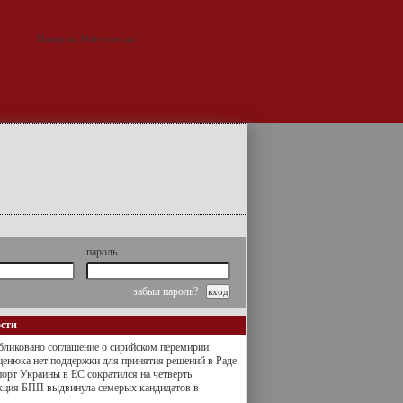
пароль
забыл пароль?
ости
ликовано соглашение о сирийском перемирии
енюка нет поддержки для принятия решений в Раде
орт Украины в ЕС сократился на четверть
кция БПП выдвинула семерых кандидатов в