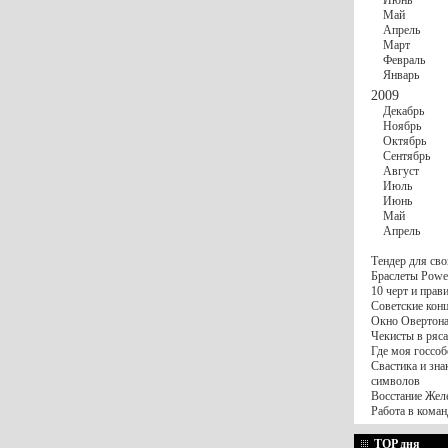
Июнь
Май
Апрель
Март
Февраль
Январь
2009
Декабрь
Ноябрь
Октябрь
Сентябрь
Август
Июль
Июнь
Май
Апрель
Тендер для сво
Браслеты Power
10 черт и пра
Советские конц
Окно Овертона.
Чекисты в ряса
Где моя госсоб
Свастика и зна
символов
Восстание Жел
Работа в коман
TOP дня