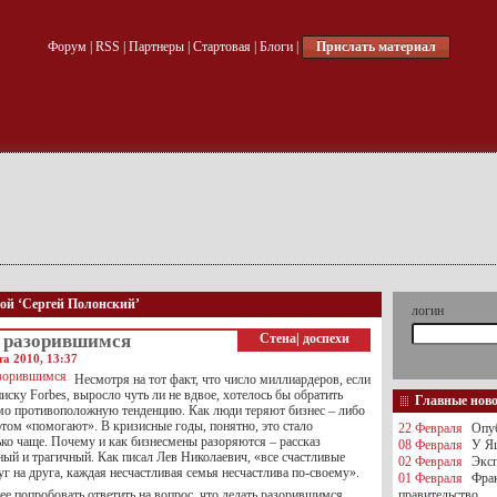
Форум
|
RSS
|
Партнеры
|
Стартовая
|
Блоги
|
Прислать материал
кой ‘Сергей Полонский’
логин
ь разорившимся
Стена
|
доспехи
а 2010, 13:37
Несмотря на тот факт, что число миллиардеров, если
иску Forbes, выросло чуть ли не вдвое, хотелось бы обратить
Главные нов
мо противоположную тенденцию. Как люди теряют бизнес – либо
этом «помогают». В кризисные годы, понятно, это стало
22 Февраля
Опуб
ько чаще. Почему и как бизнесмены разоряются – рассказ
08 Февраля
У Яц
ный и трагичный. Как писал Лев Николаевич, «все счастливые
02 Февраля
Эксп
г на друга, каждая несчастливая семья несчастлива по-своему».
01 Февраля
Фра
ее попробовать ответить на вопрос, что делать разорившимся.
правительство