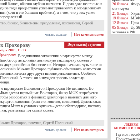
ший бизнес, обычно глубоко несчастен. И дело даже не столько в
26 Января
Фондо
люди за годы процветания успевают привыкнуть к определенному
минимума
ия (хотя и это большая проблема), а в том, что у них успел
21 Января
Украи
 определенный …
19 Января
МВФ 
12 Января
Цена 
ство
,
бизнес
,
бизнесмены
,
преодоление
,
психология
,
Сергей
05 Января
До $6
экспорта в РФ
читать дальше
Нет комментариев
05 Января
Киев
миротворческой 
 к Прохорову
Вертикаль
|
ступени
05 Января
Герма
ября 2009, 11:13
Ирана
04 Января
Саудо
В подписании соглашения о партнерстве между
rax Group легко найти логическую закольцовку сюжета о
отношения с Ира
х двух российских бизнесменов. История началась чуть ли не со
25 Декабря
ВР п
олонский и Михаил Прохоров публично обменялись колкостями
в 2016 году
нальных качеств друг друга на ниве девелопмента. Особенно
14 Декабря
Егип
 Полонский. А теперь он вынужден просить владельца
российского лайн
омощи.
10 Декабря
ЦБ К
 о партнерстве Полонского и Прохорова? Не так много. Во-
минимума
Mirax сделал первый шаг. Во-вторых, банку МФК потребуется
07 Декабря
Поро
чтобы разобраться в финансах девелопера и наметить для него
ИГИЛ
екущего положения (если это, конечно, возможно). Делать какие-
07 Декабря
Ущер
дущем Mirax в условиях кризиса – дело неблагодарное, поэтому
05 Декабря
32 ч
 как развивался тот самый сюжет.
в Каспийском мо
01 Декабря
Юань
30 Ноября
С 1 д
ихаил Прохоров
,
покупка
,
Сергей Полонский
ЛИДЕРЫ
30 Ноября
Росс
КОММЕНТИРОВ
читать дальше
Нет комментариев
27 Ноября
РФ о
Где моя госсоб
27 Ноября
ВВП 
Происхождение