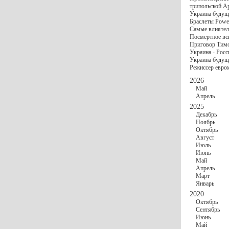
госбюджете
трипольской А
27 Ноября
Украи
Украина будущ
Турции
Браслеты Power
17 Ноября
Сред
Самые влиятел
шестилетнего ми
Посмертное вс
16 Ноября
​Пут
Приговор Тимо
13 Ноября
Цена 
Украина - Росс
10 Ноября
Круп
Украина будуще
10 Ноября
Штайн
Режиссер евро
особом статусе Д
03 Ноября
Мина
2026
Май
Апрель
2025
Декабрь
Ноябрь
Октябрь
Август
Июль
Июнь
Май
Апрель
Март
Январь
2020
Октябрь
Сентябрь
Июнь
Май