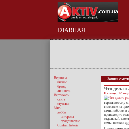
ГЛАВНАЯ
Вершина
Записи с мет
бизнес
бренд
Что делат
личность
Пятница, 12 март
Вертикаль
свита
верить новому сп
ступени
внимание на пря
Мир
сами, либо им в 
лобби
происходить тол
интересы
отдельный, слож
продвижение
семьи похожи дру
Contra Historia
Гораздо интересн