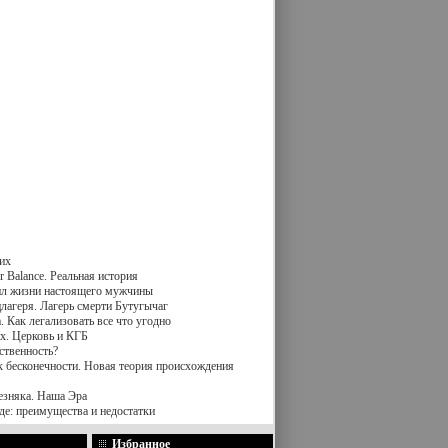
их
 Balance. Реальная история
вил жизни настоящего мужчины
лагеря. Лагерь смерти Бутугычаг
 Как легализовать все что угодно
х. Церковь и КГБ
ственность?
к бесконечности. Новая теория происхождения
езняка. Наша Эра
де: преимущества и недостатки
Избранное