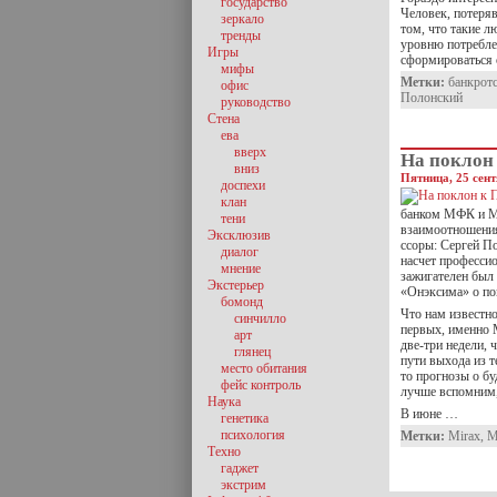
государство
Человек, потеряв
зеркало
том, что такие 
тренды
уровню потреблен
Игры
сформироваться
мифы
Метки:
банкрот
офис
Полонский
руководство
Стена
ева
вверх
На поклон
вниз
Пятница, 25 сент
доспехи
клан
банком МФК и Mi
тени
взаимоотношения
Эксклюзив
ссоры: Сергей П
диалог
насчет профессио
мнение
зажигателен был
Экстерьер
«Онэксима» о п
бомонд
Что нам известно
синчилло
первых, именно 
арт
две-три недели, 
глянец
пути выхода из т
место обитания
то прогнозы о бу
фейс контроль
лучше вспомним,
Наука
В июне …
генетика
психология
Метки:
Mirax
,
М
Техно
гаджет
экстрим