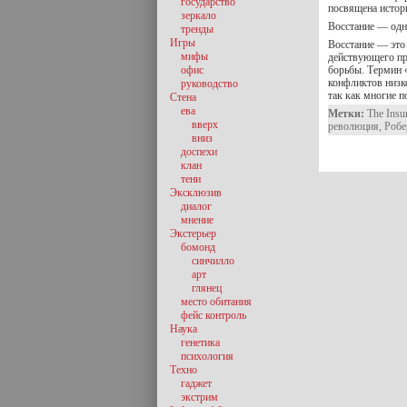
государство
посвящена истори
зеркало
Восстание — одн
тренды
Игры
Восстание — это
мифы
действующего пр
офис
борьбы. Термин 
конфликтов низко
руководство
так как многие 
Стена
ева
Метки:
The Insu
вверх
революция
,
Робе
вниз
доспехи
клан
тени
Эксклюзив
диалог
мнение
Экстерьер
бомонд
синчилло
арт
глянец
место обитания
фейс контроль
Наука
генетика
психология
Техно
гаджет
экстрим