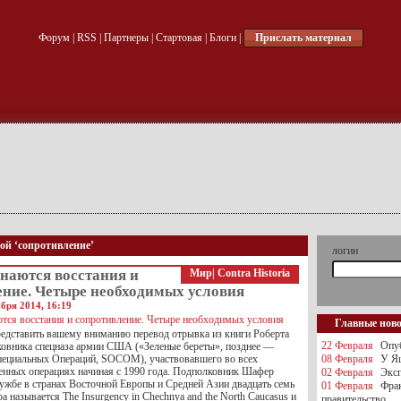
Форум
|
RSS
|
Партнеры
|
Стартовая
|
Блоги
|
Прислать материал
кой ‘сопротивление’
логин
наются восстания и
Мир
|
Contra Historia
ение. Четыре необходимых условия
бря 2014, 16:19
Главные нов
едставить вашему вниманию перевод отрывка из книги Роберта
22 Февраля
Опуб
овника спецназа армии США («Зеленые береты», позднее —
ециальных Операций, SOCOM), участвовавшего во всех
08 Февраля
У Яц
енных операциях начиная с 1990 года. Подполковник Шафер
02 Февраля
Эксп
лужбе в странах Восточной Европы и Средней Азии двадцать семь
01 Февраля
Фра
а называется The Insurgency in Chechnya and the North Caucasus и
правительство