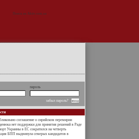
пароль
забыл пароль?
ости
ликовано соглашение о сирийском перемирии
енюка нет поддержки для принятия решений в Раде
орт Украины в ЕС сократился на четверть
кция БПП выдвинула семерых кандидатов в