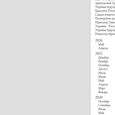
госбюджете
трипольской А
27 Ноября
Украи
Украина будущ
Турции
Браслеты Power
17 Ноября
Сред
Самые влиятел
шестилетнего ми
Посмертное вс
16 Ноября
​Пут
Приговор Тимо
13 Ноября
Цена 
Украина - Росс
10 Ноября
Круп
Украина будуще
10 Ноября
Штайн
Режиссер евро
особом статусе Д
03 Ноября
Мина
2026
Май
Апрель
2025
Декабрь
Ноябрь
Октябрь
Август
Июль
Июнь
Май
Апрель
Март
Январь
2020
Октябрь
Сентябрь
Июнь
Май