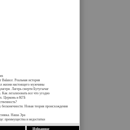
их
 Balance. Реальная история
вил жизни настоящего мужчины
лагеря. Лагерь смерти Бутугычаг
 Как легализовать все что угодно
х. Церковь и КГБ
ственность?
к бесконечности. Новая теория происхождения
езняка. Наша Эра
де: преимущества и недостатки
Избранное