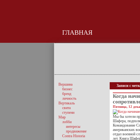
ГЛАВНАЯ
Вершина
Записи с мет
бизнес
бренд
Когда начи
личность
сопротивл
Вертикаль
Пятница, 12 дека
свита
ступени
Мы бы хотели пр
Мир
Шафера, подполк
лобби
Командование Сп
интересы
американских во
продвижение
отдал военной с
Contra Historia
лет. Книга Шафер