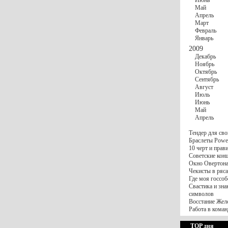
Июнь
Май
Апрель
Март
Февраль
Январь
2009
Декабрь
Ноябрь
Октябрь
Сентябрь
Август
Июль
Июнь
Май
Апрель
Тендер для сво
Браслеты Power
10 черт и пра
Советские конц
Окно Овертона.
Чекисты в ряса
Где моя госсоб
Свастика и зна
символов
Восстание Жел
Работа в коман
TOP дня