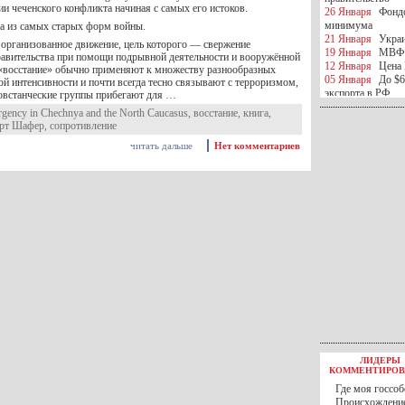
и чеченского конфликта начиная с самых его истоков.
26 Января
Фондо
минимума
а из самых старых форм войны.
21 Января
Украи
 организованное движение, цель которого — свержение
19 Января
МВФ 
авительства при помощи подрывной деятельности и вооружённой
12 Января
Цена 
«восстание» обычно применяют к множеству разнообразных
05 Января
До $6
й интенсивности и почти всегда тесно связывают с терроризмом,
экспорта в РФ
повстанческие группы прибегают для …
05 Января
Киев
rgency in Chechnya and the North Caucasus
,
восстание
,
книга
,
миротворческой 
рт Шафер
,
сопротивление
05 Января
Герма
читать дальше
Нет комментариев
Ирана
04 Января
Саудо
отношения с Ира
25 Декабря
ВР п
в 2016 году
14 Декабря
Егип
российского лайн
10 Декабря
ЦБ К
минимума
07 Декабря
Поро
ИГИЛ
07 Декабря
Ущер
05 Декабря
32 ч
в Каспийском мо
01 Декабря
Юань
30 Ноября
С 1 д
ЛИДЕРЫ
30 Ноября
Росс
КОММЕНТИРОВ
27 Ноября
РФ о
Где моя госсоб
27 Ноября
ВВП 
Происхождение