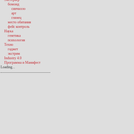
бомонд
синчилло
арт
глянец
место обитания
фейс контроль
Наука
генетика
психология
Техно
гаджет
экстрим
Industry 4.0
Программа и Манифест
Loading...