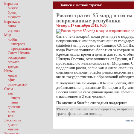
Вершина
Записи с меткой ‘траты’
бизнес
бренд
Россия тратит $5 млрд в год на
личность
непризнанные республики
Вертикаль
Четверг, 17 сентября 2015, 6:36
свита
ступени
Мир
быть очень щедрой, когда речь идет о подде
лобби
непризнанных или полупризнанных государс
интересы
(statelets) на пространстве бывшего СССР. Да
продвижение
когда России пришлось бороться за сохранен
Contra Historia
Кремль нашел время и деньги для того, чтоб
государство
Южную Осетию, отколовшиеся от Грузии, и П
зеркало
провозгласило независимость от Молдавии. 
тренды
поддержки росли, равно как и число спорны
Игры
оказывала помощь. Stratfor решил подсчитать
мифы
квази-государственных образований обходитс
офис
К получателям помощи – Южной Осетии, Абх
руководство
добавились непризнанные Донецкая и Луганс
Стена
Россия взяла на себя финансирование време
ева
с населением в 2 млн человек.
вверх
вниз
По оценкам Stratfor, ежегодная поддержка …
доспехи
Метки:
непризнанные государства
,
непризна
клан
траты
,
финансовая помощь
тени
Эксклюзив
читат
диалог
мнение
Экстерьер