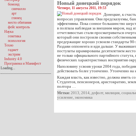
Новый донецкий порядок
бомонд
Четверг, 11 августа 2011, 19:53
синчилло
арт
Донецкие, к счаст
глянец
вопросах управления. Они предсказуемы, бан
место обитания
эффективны. Пока сонное большинство шерс
фейс контроль
в полглаза наблюдая за внешним миром, над 
Наука
отчетливостью стали просматриваться очерта
генетика
который они построили своими собственными
психология
предержащие хорошо усвоили стандарты 90-х 
Техно
Раздави оппонента и иди дальше. У выжившег
гаджет
постулаты шрамированы десятилетием жесток
экстрим
не только официального партийного статута, 
Industry 4.0
физических характеристиках восприятия ок
Программа и Манифест
Наполовину усвоив уроки 2004 года, победи
Loading...
действовать более утонченно. Утонченно на 
Каждая власть, как известно, должна иметь 
Студентов, пенсионеров, аристократию, земля
полтора …
Метки:
2013
,
2014
,
дефолт
,
милиция
,
социаль
усиление
,
экономика