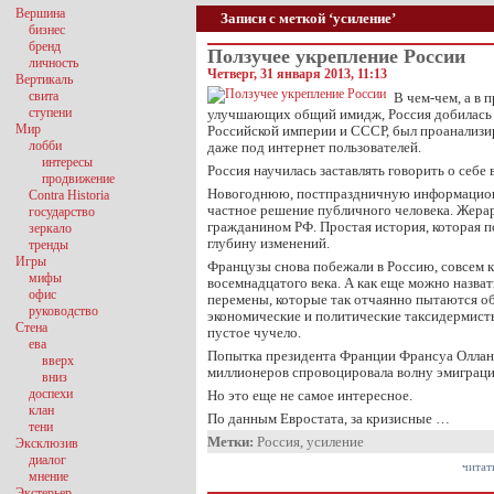
Вершина
Записи с меткой ‘усиление’
бизнес
бренд
Ползучее укрепление России
личность
Четверг, 31 января 2013, 11:13
Вертикаль
свита
В чем-чем, а в
ступени
улучшающих общий имидж, Россия добилась 
Мир
Российской империи и СССР, был проанализи
лобби
даже под интернет пользователей.
интересы
Россия научилась заставлять говорить о себе
продвижение
Новогоднюю, постпраздничную информацион
Contra Historia
частное решение публичного человека. Жера
государство
гражданином РФ. Простая история, которая 
зеркало
глубину изменений.
тренды
Игры
Французы снова побежали в Россию, совсем к
мифы
восемнадцатого века. А как еще можно назват
офис
перемены, которые так отчаянно пытаются об
руководство
экономические и политические таксидермист
Стена
пустое чучело.
ева
Попытка президента Франции Франсуа Олланд
вверх
миллионеров спровоцировала волну эмиграци
вниз
доспехи
Но это еще не самое интересное.
клан
По данным Евростата, за кризисные …
тени
Метки:
Россия
,
усиление
Эксклюзив
диалог
читат
мнение
Экстерьер