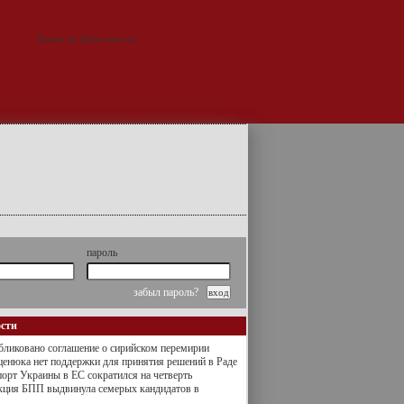
пароль
забыл пароль?
ости
ликовано соглашение о сирийском перемирии
енюка нет поддержки для принятия решений в Раде
орт Украины в ЕС сократился на четверть
кция БПП выдвинула семерых кандидатов в