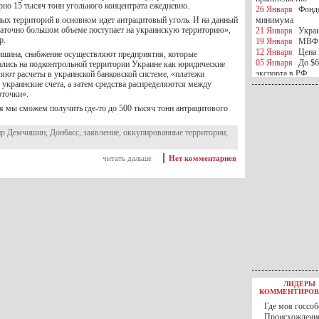
но 15 тысяч тонн угольного концентрата ежедневно.
26 Января
Фондо
ых территорий в основном идет антрацитовый уголь. И на данный
минимума
таточно большом объеме поступает на украинскую территорию»,
21 Января
Украи
р.
19 Января
МВФ 
12 Января
Цена 
шина, снабжение осуществляют предприятия, которые
05 Января
До $6
ались на подконтрольной территории Украине как юридические
экспорта в РФ
яют расчеты в украинской банковской системе, «платежи
украинские счета, а затем средства распределяются между
05 Января
Киев
рточки».
миротворческой 
05 Января
Герма
я мы сможем получить где-то до 500 тысяч тонн антрацитового
Ирана
04 Января
Саудо
ир Демчишин
,
Донбасс
,
заявление
,
оккупированные территории
,
отношения с Ира
25 Декабря
ВР п
читать дальше
Нет комментариев
в 2016 году
14 Декабря
Егип
российского лайн
10 Декабря
ЦБ К
минимума
07 Декабря
Поро
ИГИЛ
07 Декабря
Ущер
05 Декабря
32 ч
в Каспийском мо
01 Декабря
Юань
30 Ноября
С 1 д
ЛИДЕРЫ
30 Ноября
Росс
КОММЕНТИРОВ
27 Ноября
РФ о
Где моя госсоб
27 Ноября
ВВП 
Происхождение