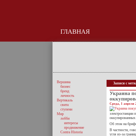
ГЛАВНАЯ
Вершина
Записи с мет
бизнес
бренд
Украина по
личность
оккупиров
Вертикаль
Среда, 1 апреля 
свита
ступени
электростанции 
Мир
оккупированных 
лобби
интересы
Об этом на бриф
продвижение
В частности, гов
Contra Historia
угля из-за грани