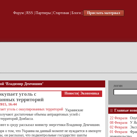
Форум
|
RSS
|
Партнеры
|
Стартовая
|
Блоги
|
Прислать материал
кой ‘Владимир Демчишин’
логин
купает уголь с
Новости
|
Экономика
анных территорий
2015, 16:44
Украинские
Главные нов
получают достаточные объемы антрацитовых углей с
22 Февраля
Опуб
территорий Донбасса.
08 Февраля
У Яц
инге в среду рассказал министр энергетики Владимир Демчишин.
02 Февраля
Эксп
оря о том, что Украина на данный момент не нуждается в импорте
01 Февраля
Фра
цы, он рассказал, что подконтрольные государству шахты
правительство