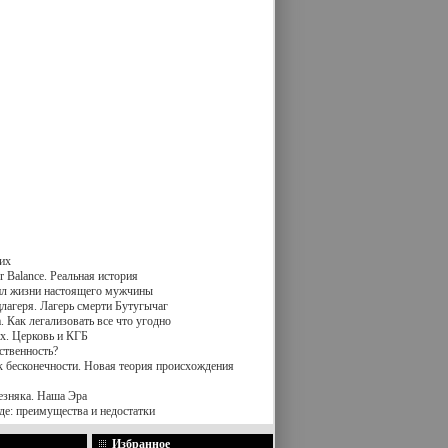
их
 Balance. Реальная история
вил жизни настоящего мужчины
лагеря. Лагерь смерти Бутугычаг
 Как легализовать все что угодно
х. Церковь и КГБ
ственность?
к бесконечности. Новая теория происхождения
езняка. Наша Эра
де: преимущества и недостатки
Избранное