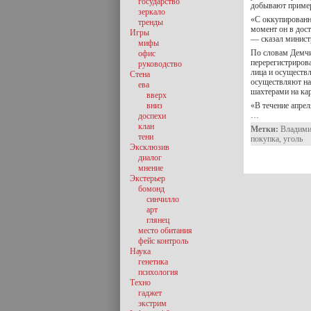
государство
добывают пример
зеркало
«С оккупированн
тренды
момент он в дос
Игры
— сказал минист
мифы
По словам Демчи
офис
перерегистриров
руководство
лица и осуществл
Стена
осуществляют на 
ева
шахтерами на ка
вверх
вниз
«В течение апрел
…
доспехи
клан
Метки:
Владим
тени
покупка
,
уголь
Эксклюзив
диалог
мнение
Экстерьер
бомонд
синчилло
арт
глянец
место обитания
фейс контроль
Наука
генетика
психология
Техно
гаджет
экстрим