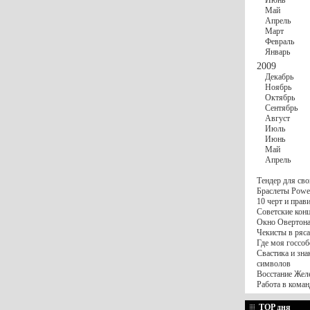
Июнь
Май
Апрель
Март
Февраль
Январь
2009
Декабрь
Ноябрь
Октябрь
Сентябрь
Август
Июль
Июнь
Май
Апрель
Тендер для сво
Браслеты Power
10 черт и пра
Советские конц
Окно Овертона.
Чекисты в ряса
Где моя госсоб
Свастика и зна
символов
Восстание Жел
Работа в коман
TOP дня