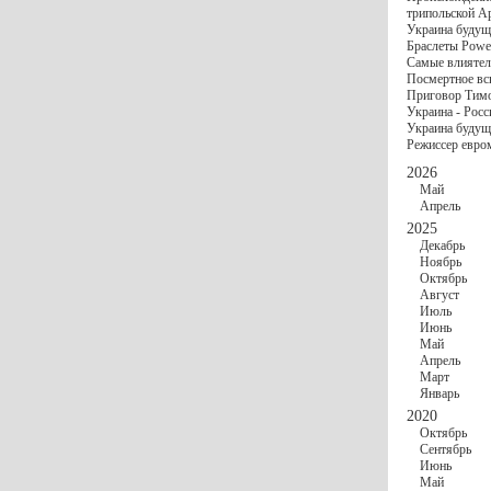
госбюджете
трипольской А
27 Ноября
Украи
Украина будущ
Турции
Браслеты Power
17 Ноября
Сред
Самые влиятел
шестилетнего ми
Посмертное вс
16 Ноября
​Пут
Приговор Тимо
13 Ноября
Цена 
Украина - Росс
10 Ноября
Круп
Украина будуще
10 Ноября
Штайн
Режиссер евро
особом статусе Д
03 Ноября
Мина
2026
Май
Апрель
2025
Декабрь
Ноябрь
Октябрь
Август
Июль
Июнь
Май
Апрель
Март
Январь
2020
Октябрь
Сентябрь
Июнь
Май