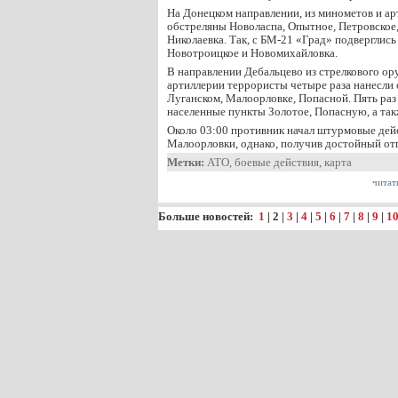
На Донецком направлении, из минометов и ар
обстреляны Новоласпа, Опытное, Петровское,
Николаевка. Так, с БМ-21 «Град» подверглис
Новотроицкое и Новомихайловка.
В направлении Дебальцево из стрелкового ор
артиллерии террористы четыре раза нанесли 
Луганском, Малоорловке, Попасной. Пять раз
населенные пункты Золотое, Попасную, а та
Около 03:00 противник начал штурмовые дей
Малоорловки, однако, получив достойный от
Метки:
АТО
,
боевые действия
,
карта
читат
Больше новостей:
1
|
2
|
3
|
4
|
5
|
6
|
7
|
8
|
9
|
1