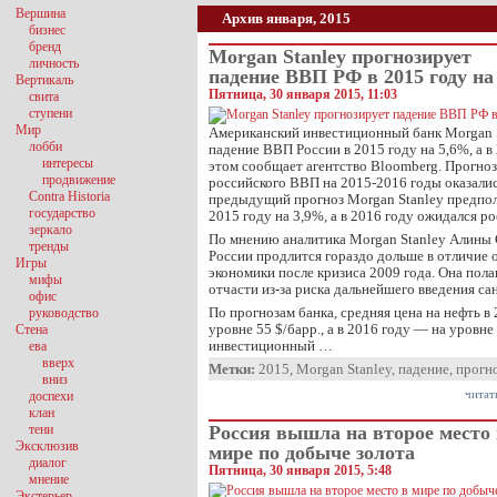
Вершина
Архив января, 2015
бизнес
бренд
Morgan Stanley прогнозирует
личность
падение ВВП РФ в 2015 году на
Вертикаль
Пятница, 30 января 2015, 11:03
свита
ступени
Мир
Американский инвестиционный банк Morgan 
лобби
падение ВВП России в 2015 году на 5,6%, а в
интересы
этом сообщает агентство Bloomberg. Прогно
продвижение
российского ВВП на 2015-2016 годы оказалис
Contra Historia
предыдущий прогноз Morgan Stanley предпол
государство
2015 году на 3,9%, а в 2016 году ожидался р
зеркало
По мнению аналитика Morgan Stanley Алины 
тренды
России продлится гораздо дольше в отличие 
Игры
экономики после кризиса 2009 года. Она пола
мифы
отчасти из-за риска дальнейшего введения са
офис
По прогнозам банка, средняя цена на нефть в
руководство
уровне 55 $/барр., а в 2016 году — на уровне
Стена
инвестиционный …
ева
вверх
Метки:
2015
,
Morgan Stanley
,
падение
,
прогн
вниз
читат
доспехи
клан
тени
Россия вышла на второе место
Эксклюзив
мире по добыче золота
диалог
Пятница, 30 января 2015, 5:48
мнение
Экстерьер