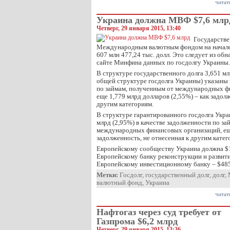
читат
Украина должна МВФ $7,6 млр
Четверг, 29 января 2015, 13:40
Государстве
Международным валютным фондом на начало 2
607 млн 477,24 тыс. долл. Это следует из об
сайте Минфина данных по госдолгу Украины.
В структуре государственного долга 3,651 мл
общей структуре госдолга Украины) указаны 
по займам, полученным от международных ф
еще 1,779 млрд долларов (2,55%) – как задол
другим категориям.
В структуре гарантированного госдолга Укр
млрд (2,95%) в качестве задолженности по з
международных финансовых организаций, еще
задолженность, не отнесенная к другим катег
Европейскому сообществу Украина должна $1
Европейскому банку реконструкции и развити
Европейскому инвестиционному банку – $48
Метки:
Госдолг
,
государственный долг
,
долг
,
валютный фонд
,
Украина
читат
Нафтогаз через суд требует от
Газпрома $6,2 млрд
Четверг, 29 января 2015, 13:36