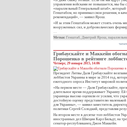
управления войсками не повышается, мы бы с
«параллельный Генеральный штаб», который 
Генштабом, но принимал свои решения, в кач
рекомендаций», — заявил Ярош.
«И за этим Генштабом может стоять очень мн
вооруженных сил, и добровольческих форми
…
Метки:
Генштаб
,
Дмитрий Ярош
,
параллельн
читат
Грибаускайте и Маккейн обогн
Порошенко в рейтинге лоббис
Четверг, 29 января 2015, 14:06
Президент Литвы Даля Грибаускайте возглави
лоббистов Украины в мире за 2014 год, котор
ежегодного опроса Институт мировой полити
«На первом месте — Даля Грибаускайте, през
длительное время поддерживает Украину. Ей 
украинцы высоко оценили ее усилия, что укр
достойную оценку представителю маленькой 
для Украины», — заявил заместитель директ
политики Сергей Солодкий, представляя резул
На втором месте в десятке топ-лоббистов У
иностранных дел Швеции Карл Бильдт, на тр
сенатор-республиканец Джон Маккейн.