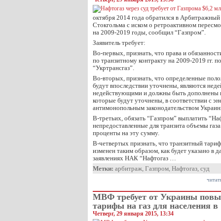
октября 2014 года обратился в Арбитражный
Стокгольма с иском о ретроактивном пересмо
на 2009-2019 годы, сообщил “Газпром”.
Заявитель требует:
Во-первых, признать, что права и обязаннос
по транзитному контракту на 2009-2019 гг. 
“Укртрансгаз”.
Во-вторых, признать, что определенные поло
будут впоследствии уточнены, являются нед
недействующими и должны быть дополнены 
которые будут уточнены, в соответствии с эн
антимонопольным законодательством Украин
В-третьих, обязать “Газпром” выплатить “На
непредоставленные для транзита объемы газа 
проценты на эту сумму.
В-четвертых признать, что транзитный тариф
изменен таким образом, как будет указано в
заявлениях НАК “Нафтогаз …
Метки:
арбитраж
,
Газпром
,
Нафтогаз
,
суд
читат
МВФ требует от Украины повы
тарифы на газ для населения в 
Четверг, 29 января 2015, 13:34