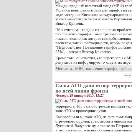
Международный валютный фонд (МВФ) требу
Украины повышения в семь раз тарифов на газ
ходе заседания Киевского международного э
заявил заместитель главы комитета Верховно
Виктор Кривенко.
“Мы считаем, что одна из основных проблем
раз повысить тарифы. Такое требование мож
исключительно как интерес газодобывающих
расчетам, такой необходимости, чтобы покр
“Нафтогаз”, нет. Повышение тарифов должно б
25%”, – уверен Виктор Кривенко.
Кроме того, он отметил, что переговоры с 
депутатов не информируют о ходе этих перег
Метки:
газ
,
МВФ
,
население
,
тарифы
,
требов
читат
Силы АТО дали отпор террори
по всей линии фронта
Четверг, 29 января 2015, 13:27
террористы 103 раза обстреляли позиции ук
зоне АТО за прошедшие сутки.
Как сообщали в штабе АТО, на луганском нап
стрелкового оружия, артиллерии и минометов
Луганской, Валуевскому, а также по Петровск
этого населенного пункта боевики применяли