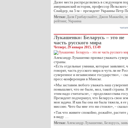
Далее места распределились в следующем пор
американский историк, профессор Йельского
Снайдер, на 5-м – президент Украины Петр П
Метки:
Даля Грибаускайте
,
Джон Маккейн
,
л
рейтинг
,
Украина
читат
Лукашенко: Беларусь – это не
часть русского мира
Четверг, 29 января 2015, 13:49
Александр Лукашенко призвал уважать сувер
страны.
«Есть отдельные умники, которые заявляют, ч
говорят, часть русского мира и чуть ли не Рос
суверенное и независимое государство», – ск
пресс-конференции в Минске.
«Мы заставим любого уважать наш суверените
помышляет, что не было, мол, такой страны. Не
этим надо считаться», – продолжил глава госу
Президент подчеркнул, что Беларусь свои зем
моя задача. И как бы она ни была тяжела, я е
миссию. Чего бы мне это ни стоило», – сказал
«Так что живите спокойно, рожайте, растите
в виду …
Метки:
Александр Лукашенко
,
Белорусь
,
заяв