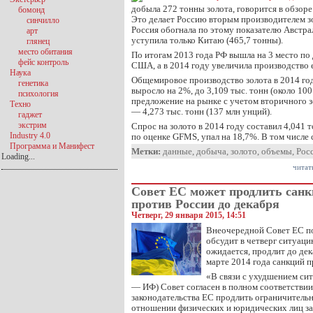
добыла 272 тонны золота, говорится в обзор
бомонд
Это делает Россию вторым производителем зо
синчилло
Россия обогнала по этому показателю Австра
арт
уступила только Китаю (465,7 тонны).
глянец
место обитания
По итогам 2013 года РФ вышла на 3 место по 
фейс контроль
США, а в 2014 году увеличила производство 
Наука
Общемировое производство золота в 2014 го
генетика
выросло на 2%, до 3,109 тыс. тонн (около 10
психология
предложение на рынке с учетом вторичного 
Техно
— 4,273 тыс. тонн (137 млн унций).
гаджет
экстрим
Спрос на золото в 2014 году составил 4,041 т
Industry 4.0
по оценке GFMS, упал на 18,7%. В том числе
Программа и Манифест
Метки:
данные
,
добыча
,
золото
,
объемы
,
Рос
Loading...
читат
Совет ЕС может продлить сан
против России до декабря
Четверг, 29 января 2015, 14:51
Внеочередной Совет ЕС п
обсудит в четверг ситуаци
ожидается, продлит до дек
марте 2014 года санкций п
«В связи с ухудшением си
— ИФ) Совет согласен в полном соответствии
законодательства ЕС продлить ограничитель
отношении физических и юридических лиц за