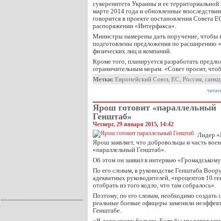
суверенитета Украины и ее территориальной 
марте 2014 года и обновленные впоследствии
говорится в проекте постановления Совета Е
распоряжении «Интерфакса«.
Министры намерены дать поручение, чтобы в
подготовлены предложения по расширению 
физических лиц и компаний.
Кроме того, планируется разработать предл
ограничительным мерам. «Совет просит, что
Метки:
Европейский Союз
,
ЕС
,
Россия
,
санкц
читат
Ярош готовит «параллельный
Генштаб»
Четверг, 29 января 2015, 14:42
Лидер «
Ярош заявляет, что добровольцы и часть вое
«параллельный Генштаб».
Об этом он заявил в интервью «Громадському
По его словам, в руководстве Генштаба Воор
адекватных руководителей, «процентов 10 г
отобрать из того кодло, что там собралось».
Поэтому, по его словам, необходимо создать 
реальные боевые офицеры заменили неэффек
Генштабе.
«Я даже скажу больше. Если бы мы вдруг уви