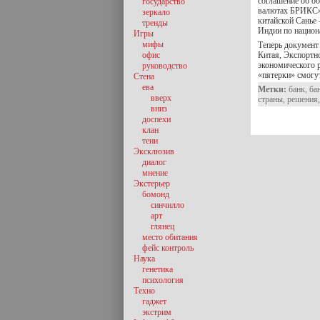
соглашение об о
государство
валютах БРИКС».
зеркало
китайской Санье 
тренды
Индии по национ
Игры
мифы
Теперь документ
офис
Китая, Экспортн
экономического 
руководство
«пятерки» смогу
Стена
ева
Метки:
банк
,
ба
вверх
страны
,
решения
вниз
доспехи
клан
тени
Эксклюзив
диалог
мнение
Экстерьер
бомонд
синчилло
арт
глянец
место обитания
фейс контроль
Наука
генетика
психология
Техно
гаджет
экстрим