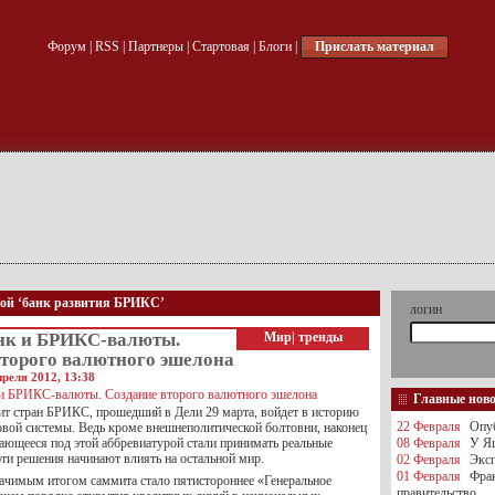
Форум
|
RSS
|
Партнеры
|
Стартовая
|
Блоги
|
Прислать материал
кой ‘банк развития БРИКС’
логин
к и БРИКС-валюты.
Мир
|
тренды
второго валютного эшелона
преля 2012, 13:38
Главные нов
т стран БРИКС, прошедший в Дели 29 марта, войдет в историю
22 Февраля
Опуб
вой системы. Ведь кроме внешнеполитической болтовни, наконец
вающееся под этой аббревиатурой стали принимать реальные
08 Февраля
У Яц
ти решения начинают влиять на остальной мир.
02 Февраля
Эксп
01 Февраля
Фра
ачимым итогом саммита стало пятистороннее «Генеральное
правительство