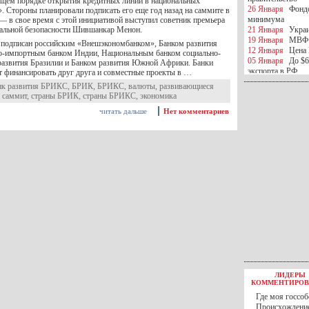
бщем порядке открытия кредитных линий в национальных
26 Января
Фондо
 Стороны планировали подписать его еще год назад на саммите в
минимума
— в свое время с этой инициативой выступил советник премьера
альной безопасности Шившанкар Менон.
21 Января
Украи
19 Января
МВФ 
 подписан российским «Внешэкономбанком», Банком развития
12 Января
Цена 
о-импортным банком Индии, Национальным банком социально-
05 Января
До $6
развития Бразилии и Банком развития Южной Африки. Банки
экспорта в РФ
т финансировать друг друга и совместные проекты в …
05 Января
Киев
нк развития БРИКС
,
БРИК
,
БРИКС
,
валюты
,
развивающиеся
миротворческой 
,
саммит
,
страны БРИК
,
страны БРИКС
,
экономика
05 Января
Герма
читать дальше
Нет комментариев
Ирана
04 Января
Саудо
отношения с Ира
25 Декабря
ВР п
в 2016 году
14 Декабря
Егип
российского лайн
10 Декабря
ЦБ К
минимума
07 Декабря
Поро
ИГИЛ
07 Декабря
Ущер
05 Декабря
32 ч
в Каспийском мо
01 Декабря
Юань
30 Ноября
С 1 д
ЛИДЕРЫ
30 Ноября
Росс
КОММЕНТИРОВ
27 Ноября
РФ о
Где моя госсоб
27 Ноября
ВВП 
Происхождение