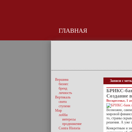
ГЛАВНАЯ
Вершина
Записи с мет
бизнес
бренд
БРИКС-бан
личность
Создание 
Вертикаль
Воскресенье, 1 а
свита
ступени
Возможно, самми
Мир
мировой финансо
лобби
то, страны скры
интересы
решения. А уже э
продвижение
Contra Historia
Конкретным и зн