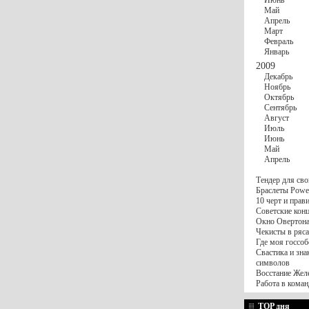
Июнь
Май
Апрель
Март
Февраль
Январь
2009
Декабрь
Ноябрь
Октябрь
Сентябрь
Август
Июль
Июнь
Май
Апрель
Тендер для сво
Браслеты Power
10 черт и пра
Советские конц
Окно Овертона.
Чекисты в ряса
Где моя госсоб
Свастика и зна
символов
Восстание Жел
Работа в коман
TOP дня