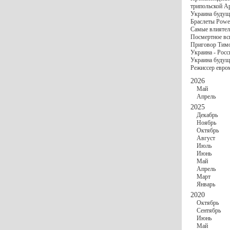
госбюджете
трипольской А
27 Ноября
Украи
Украина будущ
Турции
Браслеты Power
17 Ноября
Сред
Самые влиятел
шестилетнего ми
Посмертное вс
16 Ноября
​Пут
Приговор Тимо
13 Ноября
Цена 
Украина - Росс
10 Ноября
Круп
Украина будуще
10 Ноября
Штайн
Режиссер евро
особом статусе Д
03 Ноября
Мина
2026
Май
Апрель
2025
Декабрь
Ноябрь
Октябрь
Август
Июль
Июнь
Май
Апрель
Март
Январь
2020
Октябрь
Сентябрь
Июнь
Май