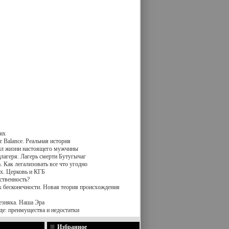
их
 Balance. Реальная история
вил жизни настоящего мужчины
лагеря. Лагерь смерти Бутугычаг
 Как легализовать все что угодно
х. Церковь и КГБ
ственность?
к бесконечности. Новая теория происхождения
езняка. Наша Эра
де: преимущества и недостатки
Избранное