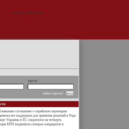
пароль
забыл пароль?
ости
ликовано соглашение о сирийском перемирии
енюка нет поддержки для принятия решений в Раде
орт Украины в ЕС сократился на четверть
кция БПП выдвинула семерых кандидатов в