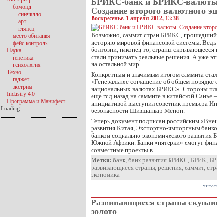
БРИКС-банк и БРИКС-валюты
бомонд
Создание второго валютного э
синчилло
Воскресенье, 1 апреля 2012, 13:38
арт
глянец
Возможно, саммит стран БРИКС, прошедший в
место обитания
историю мировой финансовой системы. Ведь
фейс контроль
болтовни, наконец то, страны скрывающееся 
Наука
стали принимать реальные решения. А уже э
генетика
на остальной мир.
психология
Техно
Конкретным и значимым итогом саммита стал
гаджет
«Генеральное соглашение об общем порядке 
экстрим
национальных валютах БРИКС». Стороны пла
Industry 4.0
еще год назад на саммите в китайской Санье —
Программа и Манифест
инициативой выступил советник премьера И
Loading...
безопасности Шившанкар Менон.
Теперь документ подписан российским «Вне
развития Китая, Экспортно-импортным банк
банком социально-экономического развития Б
Южной Африки. Банки «пятерки» смогут фина
совместные проекты в …
Метки:
банк
,
банк развития БРИКС
,
БРИК
,
Б
развивающиеся страны
,
решения
,
саммит
,
стр
экономика
читат
Развивающиеся страны скупа
золото