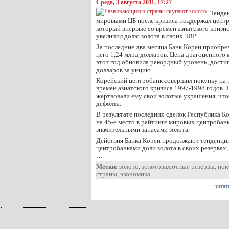
Среда, 3 августа 2011, 17:27
Тенде
мировыми ЦБ после кризиса поддержал цент
который впервые со времен азиатского кризис
увеличил долю золота в своих ЗВР.
За последние два месяца Банк Кореи приобрел 
него 1,24 млрд долларов. Цена драгоценного м
этот год обновила рекордный уровень, дости
долларов за унцию.
Корейский центробанк совершил покупку на 
времен азиатского кризиса 1997-1998 годов. 
жертвовали ему свои золотые украшения, чт
дефолта.
В результате последних сделок Республика Ко
на 45-е место в рейтинге мировых центроба
значительными запасами золота.
Действия Банка Кореи продолжают тенденци
центробанками доли золота в своих резервах
…
Метки:
золото
,
золотовалютные резервы
,
пок
страны
,
экономика
читат