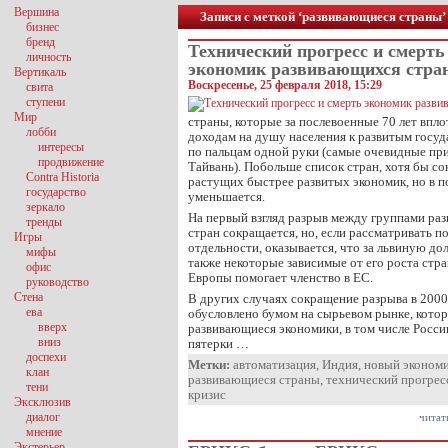
Вершина
Записи с меткой ‘развивающиеся страны’
бизнес
бренд
Технический прогресс и смерть
личность
экономик развивающихся стра
Вертикаль
Воскресенье, 25 февраля 2018, 15:29
свита
ступени
Мир
страны, которые за послевоенные 70 лет впл
лобби
доходам на душу населения к развитым госуд
интересы
по пальцам одной руки (самые очевидные п
продвижение
Тайвань). Побольше список стран, хотя бы 
Contra Historia
растущих быстрее развитых экономик, но в п
государство
уменьшается.
зеркало
На первый взгляд разрыв между группами ра
тренды
стран сокращается, но, если рассматривать по
Игры
отдельности, оказывается, что за львиную до
мифы
также некоторые зависимые от его роста стр
офис
Европы помогает членство в ЕС.
руководство
Стена
В других случаях сокращение разрыва в 2000
ева
обусловлено бумом на сырьевом рынке, кото
вверх
развивающиеся экономики, в том числе Росс
вниз
пятерки …
доспехи
Метки:
автоматизация
,
Индия
,
новый экономи
клан
развивающиеся страны
,
технический прогрес
тени
кризис
Эксклюзив
диалог
читат
мнение
Экстерьер