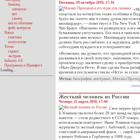
Пятница, 29 октября 2010, 17:34
бомонд
синчилло
«Мы
арт
спортзале на четвертом этаже особняка в Под
глянец
будто вы тычете мне в спину дулом пистолета
место обитания
миллиардер», — повествует в The New York 
фейс контроль
Чип Браун. «Внезапно он развернулся, и все м
Наука
бумажником улетучились. Его нога в тяжелом
генетика
размозжить мне колено». Миллиардер пояснил:
психология
должно быть расслаблено, а я задумался, дейс
Техно
собеседник нуждается в телохранителях.
гаджет
«Возможно, вы думаете, что прошедшей вес
экстрим
раскаивался в своей покупке», напомним, что
Industry 4.0
прошлом году заключил сделку о приобретен
Программа и Манифест
«Нью-Джерси Нетз». В мае сделка была рати
Loading...
времени в послужном списке «Нетз» за сезон
Метки:
биография
,
интервью
,
Михаил Прохо
читат
Жесткий человек из России
Четверг, 11 марта 2010, 17:44
Свое первое кру
Б.Усманов сколотил более 20 лет назад на пр
пакетов — столь редкостного в СССР товара,
использовали повторно». Ныне Усманов горд
журналисту желтый пакет с бабочкой, у кото
советский и американский флаги, — такой су
о визите Рейгана к Горбачеву в 1988 году.