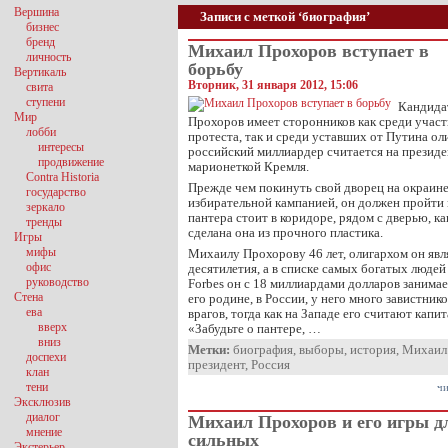
Вершина
Записи с меткой ‘биография’
бизнес
бренд
Михаил Прохоров вступает в
личность
борьбу
Вертикаль
Вторник, 31 января 2012, 15:06
свита
ступени
Кандида
Мир
Прохоров имеет сторонников как среди участ
лобби
протеста, так и среди уставших от Путина ол
интересы
российский миллиардер считается на презид
продвижение
марионеткой Кремля.
Contra Historia
Прежде чем покинуть свой дворец на окраине
государство
избирательной кампанией, он должен пройти
зеркало
пантера стоит в коридоре, рядом с дверью, ка
тренды
сделана она из прочного пластика.
Игры
мифы
Михаилу Прохорову 46 лет, олигархом он явл
офис
десятилетия, а в списке самых богатых люде
руководство
Forbes он с 18 миллиардами долларов занимае
Стена
его родине, в России, у него много завистник
ева
врагов, тогда как на Западе его считают кап
вверх
«Забудьте о пантере, …
вниз
Метки:
биография
,
выборы
,
история
,
Михаил
доспехи
президент
,
Россия
клан
тени
чи
Эксклюзив
диалог
Михаил Прохоров и его игры д
мнение
сильных
Экстерьер