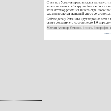
С тех пор Усманов превратился в металлургич
может называть себя крупнейшим в России ин
этих метаморфозах нет ничего странного: во 
удовлетворяется активный спрос со стороны 
Сейчас дела у Усманова идут хорошо: если в 
сырье сократил его состояние до 1,6 млрд до
Метки:
Алишер Усманов
,
бизнес
,
биография
,
читат