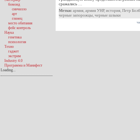
сражались …
бомонд
синчилло
Метки:
армия
,
армия УНР
,
история
,
Петр Бол
арт
черные запорожцы
,
черные шлыки
глянец
чи
место обитания
фейс контроль
Наука
генетика
психология
Техно
гаджет
экстрим
Industry 4.0
Программа и Манифест
Loading...