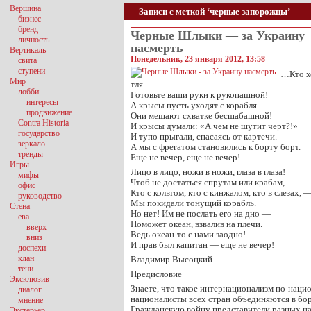
Вершина
Записи с меткой ‘черные запорожцы’
бизнес
бренд
Черные Шлыки — за Украину
личность
насмерть
Вертикаль
Понедельник, 23 января 2012, 13:58
свита
ступени
…Кто хо
Мир
тля —
лобби
Готовьте ваши руки к рукопашной!
интересы
А крысы пусть уходят с корабля —
продвижение
Они мешают схватке бесшабашной!
Contra Historia
И крысы думали: «А чем не шутит черт?!»
государство
И тупо прыгали, спасаясь от картечи.
зеркало
А мы с фрегатом становились к борту борт.
тренды
Еще не вечер, еще не вечер!
Игры
Лицо в лицо, ножи в ножи, глаза в глаза!
мифы
Чтоб не достаться спрутам или крабам,
офис
Кто с кольтом, кто с кинжалом, кто в слезах, 
руководство
Мы покидали тонущий корабль.
Стена
Но нет! Им не послать его на дно —
ева
Поможет океан, взвалив на плечи.
вверх
Ведь океан-то с нами заодно!
вниз
И прав был капитан — еще не вечер!
доспехи
клан
Владимир Высоцкий
тени
Предисловие
Эксклюзив
Знаете, что такое интернационализм по-наци
диалог
националисты всех стран объединяются в бо
мнение
Гражданскую войну представители разных н
Экстерьер