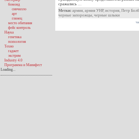
сражались …
бомонд
синчилло
Метки:
армия
,
армия УНР
,
история
,
Петр Бол
арт
черные запорожцы
,
черные шлыки
глянец
чи
место обитания
фейс контроль
Наука
генетика
психология
Техно
гаджет
экстрим
Industry 4.0
Программа и Манифест
Loading...