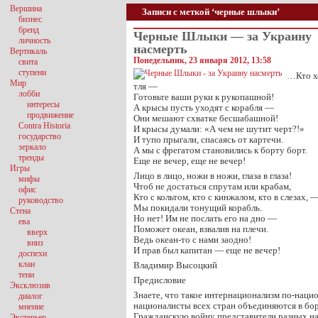
Вершина
Записи с меткой ‘черные шлыки’
бизнес
бренд
Черные Шлыки — за Украину
личность
насмерть
Вертикаль
Понедельник, 23 января 2012, 13:58
свита
ступени
…Кто хо
Мир
тля —
лобби
Готовьте ваши руки к рукопашной!
интересы
А крысы пусть уходят с корабля —
продвижение
Они мешают схватке бесшабашной!
Contra Historia
И крысы думали: «А чем не шутит черт?!»
государство
И тупо прыгали, спасаясь от картечи.
зеркало
А мы с фрегатом становились к борту борт.
тренды
Еще не вечер, еще не вечер!
Игры
Лицо в лицо, ножи в ножи, глаза в глаза!
мифы
Чтоб не достаться спрутам или крабам,
офис
Кто с кольтом, кто с кинжалом, кто в слезах, 
руководство
Мы покидали тонущий корабль.
Стена
Но нет! Им не послать его на дно —
ева
Поможет океан, взвалив на плечи.
вверх
Ведь океан-то с нами заодно!
вниз
И прав был капитан — еще не вечер!
доспехи
клан
Владимир Высоцкий
тени
Предисловие
Эксклюзив
Знаете, что такое интернационализм по-наци
диалог
националисты всех стран объединяются в бо
мнение
Гражданскую войну представители разных н
Экстерьер