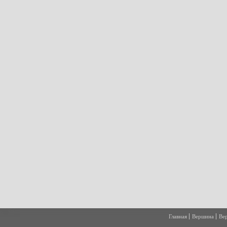
Главная
Вершина
Ве