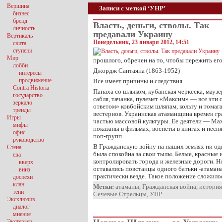
Вершина
Записи с меткой ‘УНР’
бизнес
бренд
Власть, деньги, стволы. Так
личность
предавали Украину
Вертикаль
Понедельник, 23 января 2012, 14:51
свита
ступени
Мир
прошлого, обречен на то, чтобы пережить его
лобби
Джордж Сантаяна (1863-1952)
интересы
продвижение
Все имеет причины и следствия
Contra Historia
Папаха со шлыком, кубанская черкеска, маузе
государство
сабля, тачанка, пулемет «Максим» — все эти
зеркало
ответом» ковбойским шляпам, кольту и томаг
тренды
вестернов. Украинская атаманщина времен гр
Игры
частью массовой культуры. Ее деятели — Ма
мифы
показаны в фильмах, воспеты в книгах и пес
офис
поп-групп.
руководство
В Гражданскую войну на наших землях ни од
Стена
была спокойна за свои тылы. Белые, красные 
ева
контролировать города и железные дороги. Но
вверх
оставались повстанцы одного батьки -атаман
вниз
практически везде. Такое положение сложил
доспехи
клан
Метки:
атаманы
,
Гражданская война
,
история
тени
Сечевые Стрельцы
,
УНР
Эксклюзив
диалог
мнение
Экстерьер