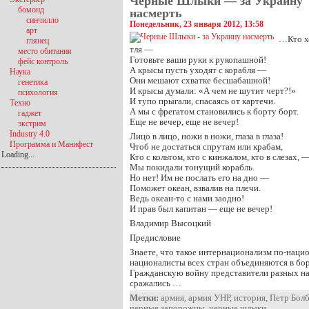
Черные Шлыки — за Украину
бомонд
насмерть
синчилло
Понедельник, 23 января 2012, 13:58
арт
…Кто хо
глянец
тля —
место обитания
Готовьте ваши руки к рукопашной!
фейс контроль
А крысы пусть уходят с корабля —
Наука
Они мешают схватке бесшабашной!
генетика
И крысы думали: «А чем не шутит черт?!»
психология
И тупо прыгали, спасаясь от картечи.
Техно
А мы с фрегатом становились к борту борт.
гаджет
Еще не вечер, еще не вечер!
экстрим
Industry 4.0
Лицо в лицо, ножи в ножи, глаза в глаза!
Программа и Манифест
Чтоб не достаться спрутам или крабам,
Loading...
Кто с кольтом, кто с кинжалом, кто в слезах, 
Мы покидали тонущий корабль.
Но нет! Им не послать его на дно —
Поможет океан, взвалив на плечи.
Ведь океан-то с нами заодно!
И прав был капитан — еще не вечер!
Владимир Высоцкий
Предисловие
Знаете, что такое интернационализм по-наци
националисты всех стран объединяются в бо
Гражданскую войну представители разных н
сражались …
Метки:
армия
,
армия УНР
,
история
,
Петр Бол
черные запорожцы
,
черные шлыки