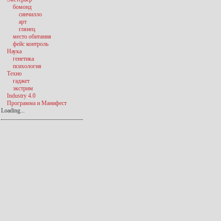
бомонд
синчилло
арт
глянец
место обитания
фейс контроль
Наука
генетика
психология
Техно
гаджет
экстрим
Industry 4.0
Программа и Манифест
Loading...