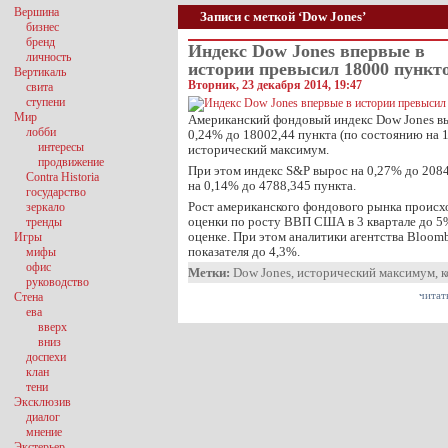
Вершина
Записи с меткой ‘Dow Jones’
бизнес
бренд
Индекс Dow Jones впервые в
личность
истории превысил 18000 пункт
Вертикаль
Вторник, 23 декабря 2014, 19:47
свита
ступени
Мир
Американский фондовый индекс Dow Jones выр
лобби
0,24% до 18002,44 пункта (по состоянию на 1
интересы
исторический максимум.
продвижение
При этом индекс S&P вырос на 0,27% до 208
Contra Historia
на 0,14% до 4788,345 пункта.
государство
Рост американского фондового рынка происх
зеркало
оценки по росту ВВП США в 3 квартале до 5
тренды
оценке. При этом аналитики агентства Bloom
Игры
показателя до 4,3%.
мифы
офис
Метки:
Dow Jones
,
исторический максимум
,
к
руководство
читат
Стена
ева
вверх
вниз
доспехи
клан
тени
Эксклюзив
диалог
мнение
Экстерьер