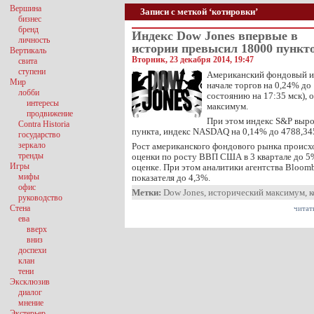
Вершина
Записи с меткой ‘котировки’
бизнес
бренд
Индекс Dow Jones впервые в
личность
истории превысил 18000 пункт
Вертикаль
Вторник, 23 декабря 2014, 19:47
свита
ступени
Американский фондовый ин
Мир
начале торгов на 0,24% до
лобби
состоянию на 17:35 мск), 
интересы
максимум.
продвижение
При этом индекс S&P выро
Contra Historia
пункта, индекс NASDAQ на 0,14% до 4788,34
государство
зеркало
Рост американского фондового рынка происх
тренды
оценки по росту ВВП США в 3 квартале до 5
Игры
оценке. При этом аналитики агентства Bloom
мифы
показателя до 4,3%.
офис
Метки:
Dow Jones
,
исторический максимум
,
к
руководство
Стена
читат
ева
вверх
вниз
доспехи
клан
тени
Эксклюзив
диалог
мнение
Экстерьер