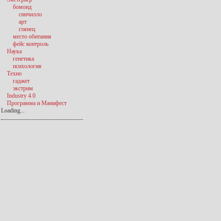
бомонд
синчилло
арт
глянец
место обитания
фейс контроль
Наука
генетика
психология
Техно
гаджет
экстрим
Industry 4.0
Программа и Манифест
Loading...