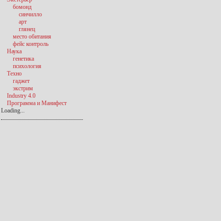
бомонд
синчилло
арт
глянец
место обитания
фейс контроль
Наука
генетика
психология
Техно
гаджет
экстрим
Industry 4.0
Программа и Манифест
Loading...