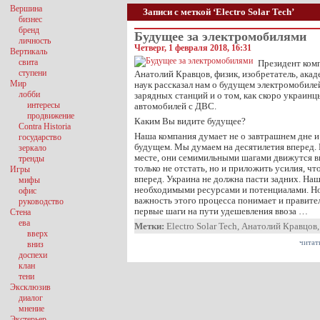
Вершина
Записи с меткой ‘Electro Solar Tech’
бизнес
бренд
Будущее за электромобилями
личность
Четверг, 1 февраля 2018, 16:31
Вертикаль
свита
Президент комп
ступени
Анатолий Кравцов, физик, изобретатель, ака
Мир
наук рассказал нам о будущем электромобилей
лобби
зарядных станций и о том, как скоро украин
интересы
автомобилей с ДВС.
продвижение
Каким Вы видите будущее?
Contra Historia
Наша компания думает не о завтрашнем дне 
государство
будущем. Мы думаем на десятилетия вперед. 
зеркало
месте, они семимильными шагами движутся вп
тренды
только не отстать, но и приложить усилия, ч
Игры
вперед. Украина не должна пасти задних. Наш
мифы
необходимыми ресурсами и потенциалами. Но
офис
важность этого процесса понимает и правител
руководство
первые шаги на пути удешевления ввоза …
Стена
ева
Метки:
Electro Solar Tech
,
Анатолий Кравцов
вверх
читат
вниз
доспехи
клан
тени
Эксклюзив
диалог
мнение
Экстерьер