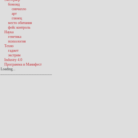
бомонд
синчилло
арт
глянец
место обитания
фейс контроль
Наука
генетика
психология
Техно
гаджет
экстрим
Industry 4.0
Программа и Манифест
Loading...