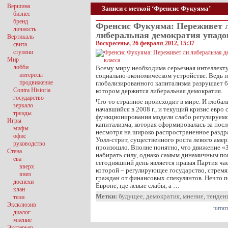
Вершина
Записи с меткой ‘Френсис Фукуяма’
бизнес
бренд
Френсис Фукуяма: Переживет 
личность
либеральная демократия упадок
Вертикаль
Воскресенье, 26 февраля 2012, 15:37
свита
ступени
Мир
лобби
Всему миру необходима серьезная интеллекту
интересы
социально-экономическом устройстве. Ведь
продвижение
глобализированного капитализма разрушает ба
Contra Historia
котором держится либеральная демократия.
государство
Что-то странное происходит в мире. И глоба
зеркало
начавшийся в 2008 г., и текущий кризис евро 
тренды
функционирования модели слабо регулируем
Игры
капитализма, которая сформировалась за после
мифы
несмотря на широко распространенное разд
офис
Уолл-стрит, существенного роста левого амер
руководство
произошло. Вполне понятно, что движение «З
Стена
набирать силу, однако самым динамичным по
ева
сегодняшний день является правая Партия ча
вверх
которой – регулирующее государство, стрем
вниз
граждан от финансовых спекулянтов. Нечто п
доспехи
Европе, где левые слабы, а …
клан
Метки:
будущее
,
демократия
,
мнение
,
тенден
тени
Эксклюзив
читат
диалог
мнение
Экстерьер