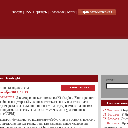
Форум
|
RSS
|
Партнеры
|
Стартовая
|
Блоги
|
Прислать материал
ой ‘Kindsight’
логин
озвращаются
Техно
|
гаджет
 ноября 2010, 17:23
Две американские компании Kindsight и Phorm решили
райне непопулярный механизм слежки за пользователями для
Главные нов
ернет-рекламы: а именно, шпионить за передаваемыми данными,
орпоративные системы защиты от утечек и государственные
22 Февраля
Опуб
ата (СОРМ).
08 Февраля
У Яц
02 Февраля
Эксп
адаться, большинство пользователей будут не в восторге, поэтому
01 Февраля
Фра
 предоставляется только тем, кто выразил явное желание им
нако предлагается модель opt-in: тихо включить, а потом
правительство