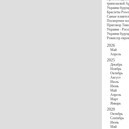
госбюджете
трипольской А
27 Ноября
Украи
Украина будущ
Турции
Браслеты Power
17 Ноября
Сред
Самые влиятел
шестилетнего ми
Посмертное вс
16 Ноября
​Пут
Приговор Тимо
13 Ноября
Цена 
Украина - Росс
10 Ноября
Круп
Украина будуще
10 Ноября
Штайн
Режиссер евро
особом статусе Д
03 Ноября
Мина
2026
Май
Апрель
2025
Декабрь
Ноябрь
Октябрь
Август
Июль
Июнь
Май
Апрель
Март
Январь
2020
Октябрь
Сентябрь
Июнь
Май