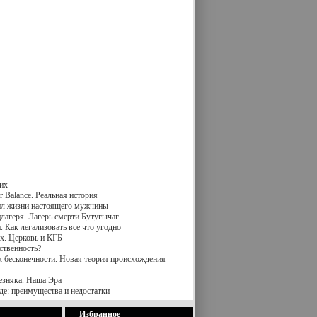
их
 Balance. Реальная история
вил жизни настоящего мужчины
лагеря. Лагерь смерти Бутугычаг
 Как легализовать все что угодно
х. Церковь и КГБ
ственность?
к бесконечности. Новая теория происхождения
езняка. Наша Эра
де: преимущества и недостатки
Избранное