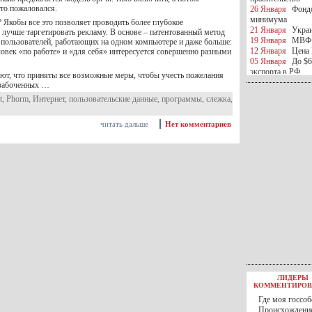
кто пожаловался.
26 Января
Фондо
минимума
 Якобы все это позволяет проводить более глубокое
21 Января
Украи
 лучше таргетировать рекламу. В основе – патентованный метод
19 Января
МВФ 
пользователей, работающих на одном компьютере и даже больше:
12 Января
Цена 
ловек «по работе» и «для себя» интересуется совершенно разными
05 Января
До $6
экспорта в РФ
ют, что приняты все возможные меры, чтобы учесть пожелания
05 Января
Киев
озабоченных …
миротворческой 
t
,
Phorm
,
Интернет
,
пользовательские данные
,
программы
,
слежка
,
05 Января
Герма
Ирана
04 Января
Саудо
читать дальше
Нет комментариев
отношения с Ира
25 Декабря
ВР п
в 2016 году
14 Декабря
Егип
российского лайн
10 Декабря
ЦБ К
минимума
07 Декабря
Поро
ИГИЛ
07 Декабря
Ущер
05 Декабря
32 ч
в Каспийском мо
01 Декабря
Юань
30 Ноября
С 1 д
ЛИДЕРЫ
30 Ноября
Росс
КОММЕНТИРОВ
27 Ноября
РФ о
Где моя госсоб
27 Ноября
ВВП 
Происхождение