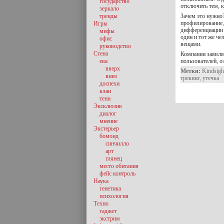
государство
отключить тем, 
зеркало
тренды
Зачем это нужно?
профилирование,
Игры
дифференциации 
мифы
один и тот же че
офис
вещами.
руководство
Стена
Компании заявля
ева
пользователей, 
вверх
Метки:
Kindsigh
вниз
трекинг
,
утечка
доспехи
клан
тени
Эксклюзив
диалог
мнение
Экстерьер
бомонд
синчилло
арт
глянец
место обитания
фейс контроль
Наука
генетика
психология
Техно
гаджет
экстрим