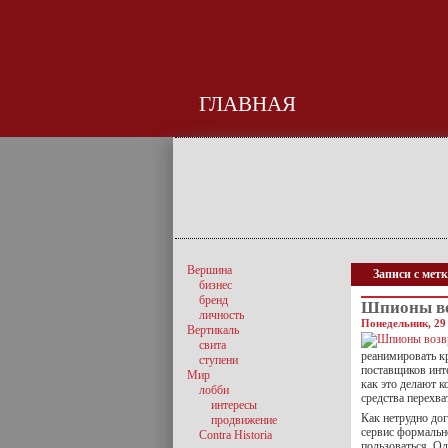
ГЛАВНАЯ
Вершина
Записи с метк
бизнес
бренд
Шпионы в
личность
Понедельник, 29
Вертикаль
свита
реанимировать к
ступени
поставщиков инт
Мир
как это делают к
лобби
средства перехв
интересы
Как нетрудно дог
продвижение
сервис формально
Contra Historia
пользоваться. Од