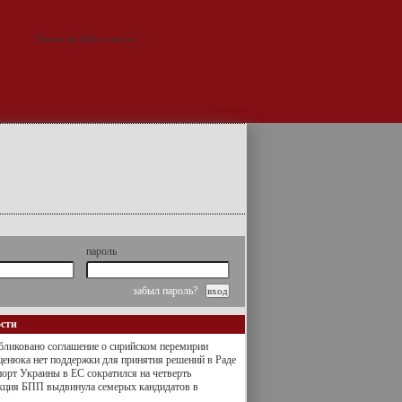
пароль
забыл пароль?
ости
ликовано соглашение о сирийском перемирии
енюка нет поддержки для принятия решений в Раде
орт Украины в ЕС сократился на четверть
кция БПП выдвинула семерых кандидатов в