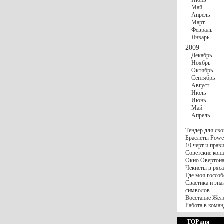
Июнь
Май
Апрель
Март
Февраль
Январь
2009
Декабрь
Ноябрь
Октябрь
Сентябрь
Август
Июль
Июнь
Май
Апрель
Тендер для сво
Браслеты Power
10 черт и пра
Советские конц
Окно Овертона.
Чекисты в ряса
Где моя госсоб
Свастика и зна
символов
Восстание Жел
Работа в коман
TOP дня