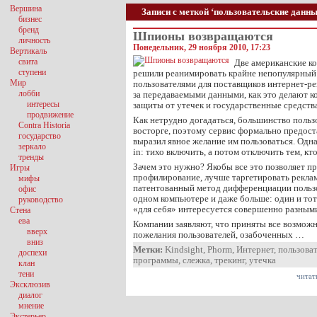
Вершина
Записи с меткой ‘пользовательские данны
бизнес
бренд
Шпионы возвращаются
личность
Понедельник, 29 ноября 2010, 17:23
Вертикаль
свита
Две американские ко
ступени
решили реанимировать крайне непопулярный 
Мир
пользователями для поставщиков интернет-р
лобби
за передаваемыми данными, как это делают 
интересы
защиты от утечек и государственные средств
продвижение
Как нетрудно догадаться, большинство пользо
Contra Historia
восторге, поэтому сервис формально предоста
государство
выразил явное желание им пользоваться. Одна
зеркало
in: тихо включить, а потом отключить тем, кт
тренды
Зачем это нужно? Якобы все это позволяет пр
Игры
профилирование, лучше таргетировать реклам
мифы
патентованный метод дифференциации польз
офис
одном компьютере и даже больше: один и тот
руководство
«для себя» интересуется совершенно разным
Стена
ева
Компании заявляют, что приняты все возмож
вверх
пожелания пользователей, озабоченных …
вниз
Метки:
Kindsight
,
Phorm
,
Интернет
,
пользова
доспехи
программы
,
слежка
,
трекинг
,
утечка
клан
тени
читат
Эксклюзив
диалог
мнение
Экстерьер