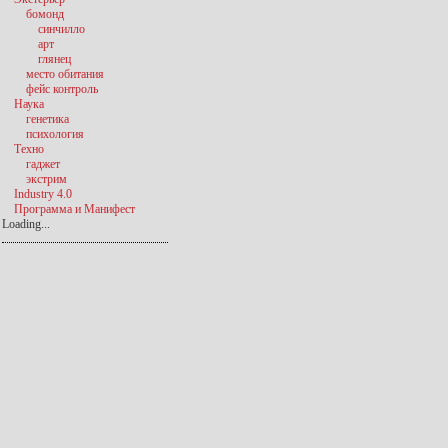
бомонд
синчилло
арт
глянец
место обитания
фейс контроль
Наука
генетика
психология
Техно
гаджет
экстрим
Industry 4.0
Программа и Манифест
Loading...