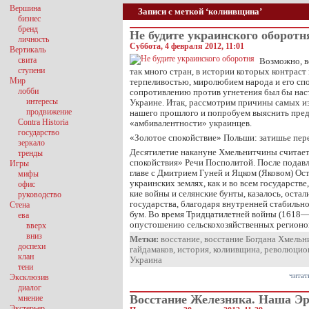
Вершина
Записи с меткой ‘колиивщина’
бизнес
бренд
Не будите украинского оборотн
личность
Суббота, 4 февраля 2012, 11:01
Вертикаль
свита
Возможно, в
ступени
так много стран, в истории которых контрас
Мир
терпеливостью, миролюбием народа и его сп
лобби
сопротивлению против угнетения был бы наст
интересы
Украине. Итак, рассмотрим причины самых и
продвижение
нашего прошлого и попробуем выяснить пре
Contra Historia
«амбивалентности» украинцев.
государство
«Золотое спокойствие» Польши: затишье пер
зеркало
Десятилетие накануне Хмельнит­чины считает
тренды
спокойствия» Речи Посполитой. Пос­ле подавле
Игры
главе с Дмитрием Гуней и Яцком (Яко­вом) О
мифы
украинских землях, как и во всем госу­дарстве
офис
кие войны и селянские бунты, казалось, оста
руководство
государства, благодаря внутренней стабильн
Стена
бум. Во время Тридцатилетней войны (1618—
ева
опустошению сельскохозяйственных регионо
вверх
вниз
Метки:
восстание
,
восстание Богдана Хмельн
доспехи
гайдамаков
,
история
,
колиивщина
,
революцио
клан
Украина
тени
читат
Эксклюзив
диалог
Восстание Железняка. Наша Э
мнение
Экстерьер