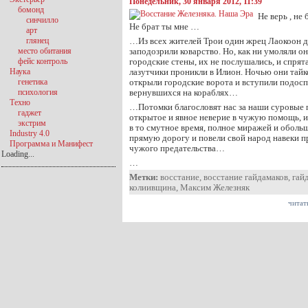
Понедельник, 30 января 2012, 11:39
бомонд
Не верь , не
синчилло
Не брат ты мне …
арт
глянец
…Из всех жителей Трои один жрец Лаокоон 
место обитания
заподозрили коварство. Но, как ни умоляли он
фейс контроль
городские стены, их не послушались, и спрят
Наука
лазутчики проникли в Илион. Ночью они тайко
генетика
открыли городские ворота и вступили подос
психология
вернувшихся на кораблях…
Техно
…Потомки благословят нас за наши суровые п
гаджет
открытое и явное неверие в чужую помощь, и 
экстрим
в то смутное время, полное миражей и оболь
Industry 4.0
прямую дорогу и повели свой народ навеки 
Программа и Манифест
чужого предательства…
Loading...
…
Метки:
восстание
,
восстание гайдамаков
,
гай
колиивщина
,
Максим Железняк
читат