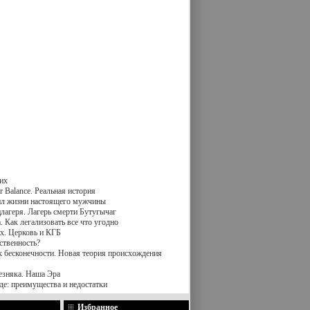
их
 Balance. Реальная история
вил жизни настоящего мужчины
лагеря. Лагерь смерти Бутугычаг
 Как легализовать все что угодно
х. Церковь и КГБ
ственность?
к бесконечности. Новая теория происхождения
езняка. Наша Эра
де: преимущества и недостатки
Избранное