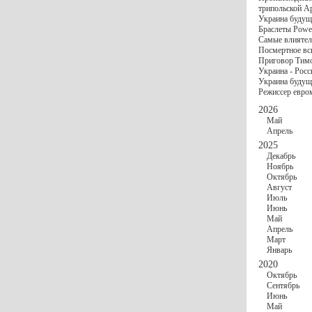
госбюджете
трипольской А
27 Ноября
Украи
Украина будущ
Турции
Браслеты Power
17 Ноября
Сред
Самые влиятел
шестилетнего ми
Посмертное вс
16 Ноября
​Пут
Приговор Тимо
13 Ноября
Цена 
Украина - Росс
10 Ноября
Круп
Украина будуще
10 Ноября
Штайн
Режиссер евро
особом статусе Д
03 Ноября
Мина
2026
Май
Апрель
2025
Декабрь
Ноябрь
Октябрь
Август
Июль
Июнь
Май
Апрель
Март
Январь
2020
Октябрь
Сентябрь
Июнь
Май