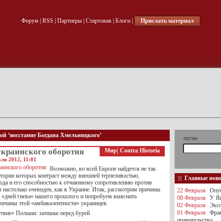
Форум
|
RSS
|
Партнеры
|
Стартовая
|
Блоги
|
Прислать материал
кой ‘восстание Богдана Хмельницкого’
логин
украинского оборотня
Мир
|
Contra Historia
ля 2012, 11:01
Возможно, во всей Европе найдется не так
истории которых контраст между внешней терпеливостью,
Главные нов
да и его способностью к отчаянному сопротивлению против
 настолько очевиден, как в Украине. Итак, рассмотрим причины
22 Февраля
Опуб
 «дней гнева» нашего прошлого и попробуем выяснить
08 Февраля
У Яц
ричины этой «амбивалентности» украинцев.
02 Февраля
Эксп
01 Февраля
Фра
ствие» Польши: затишье перед бурей
правительство