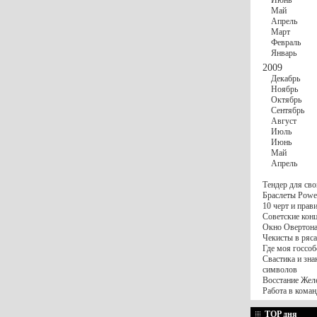
Июнь
Май
Апрель
Март
Февраль
Январь
2009
Декабрь
Ноябрь
Октябрь
Сентябрь
Август
Июль
Июнь
Май
Апрель
Тендер для сво
Браслеты Power
10 черт и пра
Советские конц
Окно Овертона.
Чекисты в ряса
Где моя госсоб
Свастика и зна
символов
Восстание Жел
Работа в коман
TOP дня