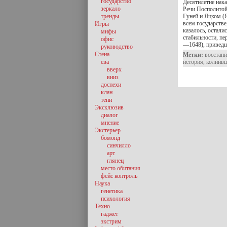
государство
Десятилетие нак
зеркало
Речи Посполитой.
тренды
Гуней и Яцком (Я
всем госу­дарств
Игры
казалось, остали
мифы
стабильности, п
офис
—1648), приведш
руководство
Стена
Метки:
восстани
ева
история
,
колиив
вверх
вниз
доспехи
клан
тени
Эксклюзив
диалог
мнение
Экстерьер
бомонд
синчилло
арт
глянец
место обитания
фейс контроль
Наука
генетика
психология
Техно
гаджет
экстрим