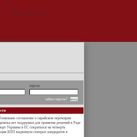
пароль
забыл пароль?
ости
ликовано соглашение о сирийском перемирии
енюка нет поддержки для принятия решений в Раде
орт Украины в ЕС сократился на четверть
кция БПП выдвинула семерых кандидатов в