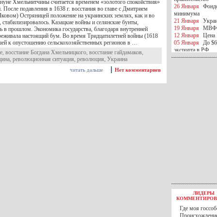
ануне Хмельнит­чины считается временем «золотого спокойствия»
26 Января
Фондо
 Пос­ле подавления в 1638 г. восстания во главе с Дмитрием
минимума
ко­вом) Остряницей положение на украинских землях, как и во
21 Января
Украи
е, стабилизировалось. Казац­кие войны и селянские бунты,
19 Января
МВФ 
сь в прошлом. Экономика государства, благодаря внутренней
12 Января
Цена 
ереживала настоящий бум. Во время Тридцатилетней войны (1618
ей к опустошению сельскохозяйственных регионов в …
05 Января
До $6
экспорта в РФ
е
,
восстание Богдана Хмельницкого
,
восстание гайдамаков
,
05 Января
Киев
щина
,
революционная ситуация
,
революция
,
Украина
миротворческой 
читать дальше
Нет комментариев
05 Января
Герма
Ирана
04 Января
Саудо
отношения с Ира
25 Декабря
ВР п
в 2016 году
14 Декабря
Егип
российского лайн
10 Декабря
ЦБ К
минимума
07 Декабря
Поро
ИГИЛ
07 Декабря
Ущер
05 Декабря
32 ч
в Каспийском мо
01 Декабря
Юань
30 Ноября
С 1 д
ЛИДЕРЫ
30 Ноября
Росс
КОММЕНТИРОВ
27 Ноября
РФ о
Где моя госсоб
27 Ноября
ВВП 
Происхождение