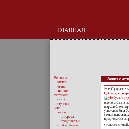
ГЛАВНАЯ
Вершина
Записи с мет
бизнес
бренд
Не будите 
личность
Суббота, 4 февра
Вертикаль
свита
много стран, в 
ступени
миролюбием наро
Мир
угнетения был бы
лобби
самых известных
интересы
предпосылки и п
продвижение
«Золотое спокой
Contra Historia