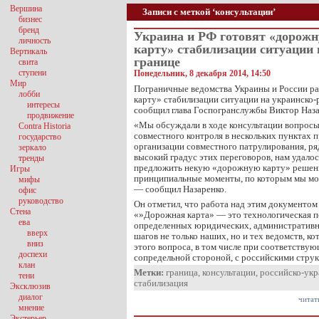
Вершина
Записи с меткой ‘консультации’
бизнес
бренд
​Украина и РФ готовят «дорож
личность
карту» стабилизации ситуации 
Вертикаль
границе
свита
ступени
Понедельник, 8 декабря 2014, 14:50
Мир
Пограничные ведомства Украины и России 
лобби
карту» стабилизации ситуации на украинско-
интересы
сообщил глава Госпогранслужбы Виктор Наза
продвижение
«Мы обсуждали в ходе консультации вопрос
Contra Historia
совместного контроля в нескольких пунктах 
государство
организации совместного патрулирования, ря
зеркало
высокий градус этих переговоров, нам удалос
тренды
предложить некую «дорожную карту» решения
Игры
принципиальные моменты, по которым мы мог
мифы
— сообщил Назаренко.
офис
руководство
Он отметил, что работа над этим документом 
Стена
«»Дорожная карта» — это технологическая п
ева
определенных юридических, административн
вверх
шагов не только наших, но и тех ведомств, 
вниз
этого вопроса, в том числе при соответству
доспехи
сопредельной стороной, с российскими стру
клан
Метки:
граница
,
консультации
,
российско-укр
тени
стабилизация
Эксклюзив
диалог
читат
мнение
Экстерьер