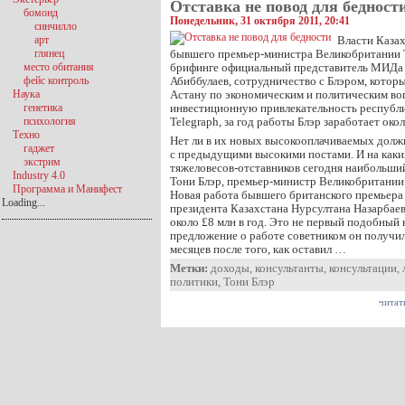
Отставка не повод для бедност
бомонд
Понедельник, 31 октября 2011, 20:41
синчилло
арт
Власти Казах
глянец
бывшего премьер-министра Великобритании Т
место обитания
брифинге официальный представитель МИДа 
фейс контроль
Абиббулаев, сотрудничество с Блэром, которы
Наука
Астану по экономическим и политическим во
генетика
инвестиционную привлекательность республи
психология
Telegraph, за год работы Блэр заработает окол
Техно
Нет ли в их новых высокооплачиваемых долж
гаджет
с предыдущими высокими постами. И на каки
экстрим
тяжеловесов-отставников сегодня наибольший
Industry 4.0
Тони Блэр, премьер-министр Великобритании 
Программа и Манифест
Новая работа бывшего британского премьера
Loading...
президента Казахстана Нурсултана Назарбаева
около £8 млн в год. Это не первый подобный 
предложение о работе советником он получил
месяцев после того, как оставил …
Метки:
доходы
,
консультанты
,
консультации
,
политики
,
Тони Блэр
читат