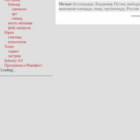
Метки:
беспорядки
,
Владимир Путин
,
выбор
бомонд
манежная площадь
,
пиар
,
пропаганда
,
Россия
синчилло
арт
читат
глянец
место обитания
фейс контроль
Наука
генетика
психология
Техно
гаджет
экстрим
Industry 4.0
Программа и Манифест
Loading...