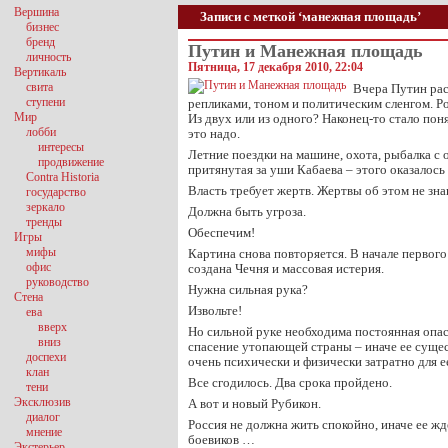
Вершина
Записи с меткой ‘манежная площадь’
бизнес
бренд
Путин и Манежная площадь
личность
Пятница, 17 декабря 2010, 22:04
Вертикаль
свита
Вчера Путин рас
ступени
репликами, тоном и политическим сленгом. Р
Мир
Из двух или из одного? Наконец-то стало пон
лобби
это надо.
интересы
Летние поездки на машине, охота, рыбалка с
продвижение
притянутая за уши Кабаева – этого оказалось
Contra Historia
Власть требует жертв. Жертвы об этом не зна
государство
зеркало
Должна быть угроза.
тренды
Обеспечим!
Игры
мифы
Картина снова повторяется. В начале первого
офис
создана Чечня и массовая истерия.
руководство
Нужна сильная рука?
Стена
Извольте!
ева
вверх
Но сильной руке необходима постоянная опа
вниз
спасение утопающей страны – иначе ее суще
доспехи
очень психически и физически затратно для е
клан
Все сгодилось. Два срока пройдено.
тени
Эксклюзив
А вот и новый Рубикон.
диалог
Россия не должна жить спокойно, иначе ее жд
мнение
боевиков …
Экстерьер