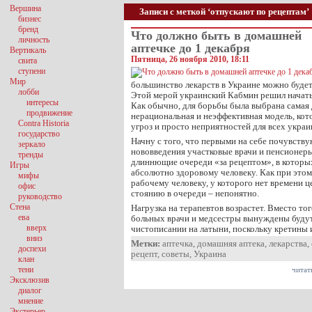
Вершина
Записи с меткой ‘отпускают по рецептам’
бизнес
бренд
Что должно быть в домашней
личность
аптечке до 1 декабря
Вертикаль
Пятница, 26 ноября 2010, 18:11
свита
ступени
Мир
большинство лекарств в Украине можно будет
лобби
Этой мерой украинский Кабмин решил начать
интересы
Как обычно, для борьбы была выбрана самая 
продвижение
нерациональная и неэффективная модель, кото
Contra Historia
угроз и просто неприятностей для всех украи
государство
Начну с того, что первыми на себе почувств
зеркало
нововведения участковые врачи и пенсионеры
тренды
длиннющие очереди «за рецептом», в которы
Игры
абсолютно здоровому человеку. Как при этом
мифы
рабочему человеку, у которого нет времени ц
офис
стоянию в очереди – непонятно.
руководство
Стена
Нагрузка на терапевтов возрастет. Вместо то
ева
больных врачи и медсестры вынуждены будут
вверх
чистописании на латыни, поскольку кретины 
вниз
Метки:
аптечка
,
домашняя аптека
,
лекарства
,
доспехи
рецепт
,
советы
,
Украина
клан
тени
читат
Эксклюзив
диалог
мнение
Экстерьер