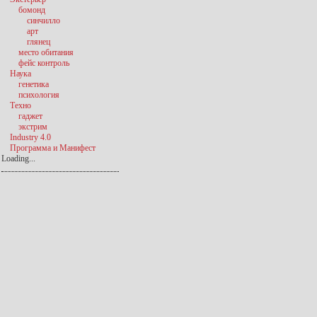
бомонд
синчилло
арт
глянец
место обитания
фейс контроль
Наука
генетика
психология
Техно
гаджет
экстрим
Industry 4.0
Программа и Манифест
Loading...