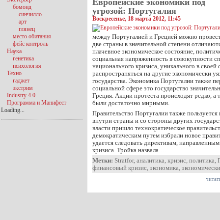
Европейские экономики под
бомонд
угрозой: Португалия
синчилло
Воскресенье, 18 марта 2012, 11:45
арт
глянец
место обитания
между Португалией и Грецией можно провест
фейс контроль
две страны в значительной степени отличаютс
Наука
плачевное экономическое состояние, политич
генетика
социальная напряженность в совокупности с
психология
национального кризиса, уникального в своей
Техно
распространяться на другие экономически у
гаджет
государства. Экономика Португалии также пе
экстрим
социальной сфере это государство значительн
Industry 4.0
Греция. Акции протеста происходят редко, а 
Программа и Манифест
были достаточно мирными.
Loading...
Правительство Португалии также пользуется
внутри страны и со стороны других государст
власти пришло технократическое правительс
демократическим путем избрали новое правит
удается следовать директивам, направленным
кризиса. Тройка назвала …
Метки:
Stratfor
,
аналитика
,
кризис
,
политика
,
финансовый кризис
,
экономика
,
экономически
читат