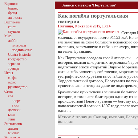
Вершина
Записи с меткой ‘Португалия’
бизнес
бренд
Как погибла португальская
личность
империя
Вертикаль
Пятница, 9 октября 2015, 13:14
свита
ступени
Сегодня 
Мир
маленькое государство, всего 91152 км². Но в
лобби
еле заметная на фоне большого испанского со
интересы
империю, включавшую в себя, к примеру, пят
продвижение
на земле, Бразилию.
Contra Historia
Как Португалия овладела своей империей — 
государство
история, полная колоритных персонажей вро
зеркало
подготовку эпохи открытий Энрике Мореплава
тренды
жизни небывавшего в, собственно, морских э
Игры
географических курьёзов высочайшего уровн
мифы
Тордесильясский договор, Португалия получ
офис
существовании которых даже не подозревала)
руководство
Стена
Бразильские приключения занимали большую 
ева
истории, в том числе благодарю одному из 
вверх
происшествий Нового времени — бегству пор
вниз
наполеоновской армии в 1807 году, после кот
доспехи
одна …
клан
Метки:
Антониу ди Салазар
,
империя
,
Португ
тени
империя
Эксклюзив
диалог
чи
мнение
Экстерьер