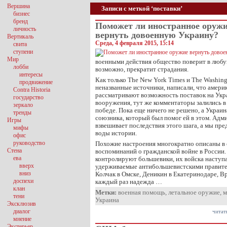
Вершина
Записи с меткой ‘поставки’
бизнес
бренд
Поможет ли иностранное оруж
личность
вернуть довоенную Украину?
Вертикаль
Среда, 4 февраля 2015, 15:14
свита
ступени
Мир
военными действия общество поверит в любу
лобби
возможно, прекратит страдания.
интересы
Как только The New York Times и The Washingt
продвижение
неназванные источники, написали, что амери
Contra Historia
рассматривают возможность поставок на Ук
государство
вооружения, тут же комментаторы залились в
зеркало
победе. Пока еще ничего не решено, а Украин
тренды
союзника, который был помог ей в этом. Ад
Игры
взвешивает последствия этого шага, а мы пре
мифы
воды истории.
офис
руководство
Похожие настроения многократно описаны в
Стена
воспоминаний о гражданской войне в России.
ева
контролируют большевики, их войска наступ
вверх
удерживаемые антибольшевистскими правите
вниз
Колчак в Омске, Деникин в Екатеринодаре, В
доспехи
каждый раз надежда …
клан
Метки:
военная помощь
,
летальное оружие
,
м
тени
Украина
Эксклюзив
диалог
читат
мнение
Экстерьер