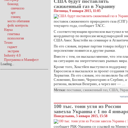
США будут поставлять
бомонд
сжиженный газ в Украину
синчилло
Пятница, 9 января 2015, 11:05
арт
глянец
место обитания
поставок сжиженного природного газа (СПГ)
фейс контроль
текущего года, сообщает ТАСС.
Наука
С соответствующим прогнозом выступил в че
генетика
координатор по вопросам международной эне
психология
США Амос Хокстейн на семинаре в Атлантич
Техно
По его словам, первые партии товара пойдут
гаджет
перспективе появятся и другие рынки.
экстрим
Industry 4.0
Вместе с тем, он высказал мнение, что эти п
Программа и Манифест
на ситуацию на энергетических рынках мира.
Loading...
Кроме того, Хокстйен выступил в поддержку 
Евросоюза и высказался за проект создания 
Хорватии. По его словам, это позволило бы 
Словению, Боснию, Черногорию и Сербию, а 
региона, включая Венгрию, а через нее — …
Метки:
поставки
,
сжиженный газ
,
США
,
Укра
читат
100 тыс. тонн угля из России
завезла Украина с 1 по 4 январ
Понедельник, 5 января 2015, 15:58
сообщает РБК-Украина со ссылкой на Минист