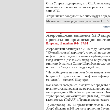
Стив Уоррен подчеркнул, что США не накла
относительно использования американского 
зоне АТО.
«Украинские вооруженные силы будут определ
Метки:
поставки
,
радарные установки
,
США
читат
Азербайджан выделит $2,9 млр
проекты по организации постав
Вторник, 18 ноября 2014, 17:14
Азербайджан планирует в 2015 году направит
“Южный газовый коридор”, который предусм
инфраструктуры для поставок азербайджанског
млрд манатов (около $2,9 млрд по текущему к
министр финансов Самир Шарифов, представл
проект госбюджета на следующий год.
“Из госбюджета на эти цели будет направлено
бюджета Государственного нефтяного фонда 
манатов”, – сказал С.Шарифов.
Как сообщалось ранее, бюджетные средства 
планируется направить на реализацию проект
месторождения Шах-Дениз, расширения Южн
трубопроводной магистрали (ЮКТМ), строит
газопровода (TANAP) и Трансадриатического 
Трубопровод ЮКТМ протяженностью 690 км 
Азербайджана и 248 км на территории Грузии