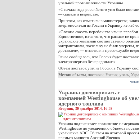
угольной промышленности Украины.
«С начала года российского угля было постав
— сказали в ведомстве.
При этом, как отметили в министерстве, каки
энергоносителя из России в Украину не наблю
«Сложно сказать перебои это или не перебои.
Единственное, из-за того, что раньше не проп
украинские компании соответственно больши
контрактовали, поскольку не были уверены, ч
доставлен», — отметили в пресс-службе ведо
Ранее сообщалось, что Россия будет поставля
электроэнергию без предоплаты
Объем поставок угля из России в Украину сост
Метки:
объемы
,
поставки
,
Россия
,
уголь
,
Укр
читат
Украина договорилась с
компанией Westinghouse об уве
ядерного топлива
Вторник, 30 декабря 2014, 16:58
Украина подписывает соглашение с американ
Westinghouse по увеличению объемов поставо
украинские АЭС. Об этом на итоговой пресс-
премьер-министр Арсений Яценюк.