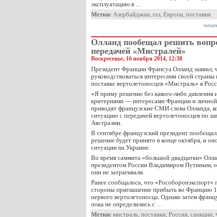
эксплуатацию в …
Метки:
Азербайджан
,
газ
,
Европа
,
поставки
читат
Олланд пообещал решить вопро
передачей «Мистралей»
Воскресенье, 16 ноября 2014, 12:38
Президент Франции Франсуа Олланд заявил, 
руководствоваться интересами своей страны 
поставке вертолетоносцев «Мистраль» в Рос
«Я приму решение без какого-либо давления 
критериями — интересами Франции и личной
приводят французские СМИ слова Олланда, 
ситуацию с передачей вертолетоносцев по з
Австралии.
В сентябре французский президент пообещал,
решение будет принято в конце октября, и оно
ситуации на Украине.
Во время саммита «большой двадцатки» Олла
президентом России Владимиром Путиным, о
они не затрагивали.
Ранее сообщалось, что «Рособоронэкспорт» 
стороны приглашение прибыть во Францию 1
первого вертолетоносца. Однако затем францу
пока не определились с …
Метки:
мистраль
,
поставки
,
Россия
,
санкции
,