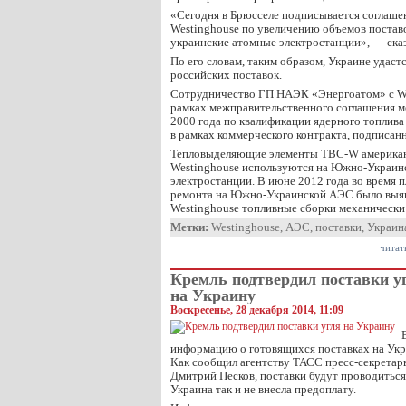
«Сегодня в Брюсселе подписывается соглаше
Westinghouse по увеличению объемов поставо
украинские атомные электростанции», — сказ
По его словам, таким образом, Украине удаст
российских поставок.
Сотрудничество ГП НАЭК «Энергоатом» с We
рамках межправительственного соглашения 
2000 года по квалификации ядерного топлив
в рамках коммерческого контракта, подписанн
Тепловыделяющие элементы ТВС-W американ
Westinghouse используются на Южно-Украин
электростанции. В июне 2012 года во время 
ремонта на Южно-Украинской АЭС было выяв
Westinghouse топливные сборки механическ
Метки:
Westinghouse
,
АЭС
,
поставки
,
Украин
читат
Кремль подтвердил поставки у
на Украину
Воскресенье, 28 декабря 2014, 11:09
информацию о готовящихся поставках на Укра
Как сообщил агентству ТАСС пресс-секретар
Дмитрий Песков, поставки будут проводиться 
Украина так и не внесла предоплату.