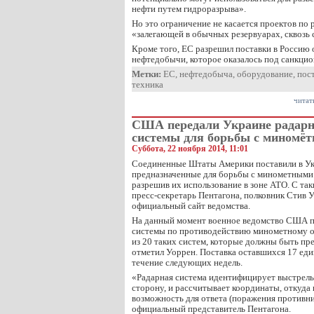
нефти путем гидроразрыва».
Но это ограничение не касается проектов по 
«залегающей в обычных резервуарах, сквозь 
Кроме того, ЕС разрешил поставки в Россию 
нефтедобычи, которое оказалось под санкцио
Метки:
ЕС
,
нефтедобыча
,
оборудование
,
пос
техника
читат
США передали Украине радар
системы для борьбы с миномё
Суббота, 22 ноября 2014, 11:01
Соединенные Штаты Америки поставили в Ук
предназначенные для борьбы с минометными 
разрешив их использование в зоне АТО. С та
пресс-секретарь Пентагона, полковник Стив 
официальный сайт ведомства.
На данный момент военное ведомство США п
системы по противодействию минометному о
из 20 таких систем, которые должны быть пр
отметил Уоррен. Поставка оставшихся 17 еди
течение следующих недель.
«Радарная система идентифицирует выстрел
сторону, и рассчитывает координаты, откуда в
возможность для ответа (поражения противн
официальный представитель Пентагона.