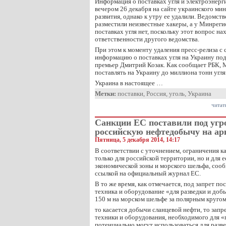
Информация о поставках угля и электроэнерг
вечером 26 декабря на сайте украинского ми
развития, однако к утру ее удалили. Ведомст
разместили неизвестные хакеры, а у Минрег
поставках угля нет, поскольку этот вопрос на
ответственности другого ведомства.
При этом к моменту удаления пресс-релиза с 
информацию о поставках угля на Украину под
премьер Дмитрий Козак. Как сообщает РБК, 
поставлять на Украину до миллиона тонн угля
Украина в настоящее …
Метки:
поставки
,
Россия
,
уголь
,
Украина
читат
Санкции ЕС поставили под угр
российскую нефтедобычу на а
Пятница, 5 декабря 2014, 14:17
В соответствии с уточнением, ограничения к
только для российской территории, но и для 
экономической зоны и морского шельфа, сооб
ссылкой на официальный журнал ЕС.
В то же время, как отмечается, под запрет п
техника и оборудование «для разведки и доб
150 м на морском шельфе за полярным кругом
то касается добычи сланцевой нефти, то зап
техники и оборудования, необходимого для «
потенциально могут использоваться для разв