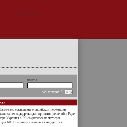
пароль
забыл пароль?
ости
ликовано соглашение о сирийском перемирии
енюка нет поддержки для принятия решений в Раде
орт Украины в ЕС сократился на четверть
кция БПП выдвинула семерых кандидатов в