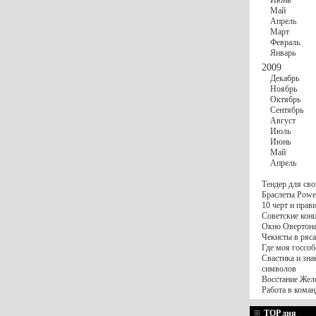
Июнь
Май
Апрель
Март
Февраль
Январь
2009
Декабрь
Ноябрь
Октябрь
Сентябрь
Август
Июль
Июнь
Май
Апрель
Тендер для сво
Браслеты Power
10 черт и пра
Советские конц
Окно Овертона.
Чекисты в ряса
Где моя госсоб
Свастика и зна
символов
Восстание Жел
Работа в коман
TOP дня