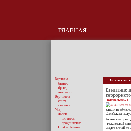
ГЛАВНАЯ
Вершина
Записи с метк
бизнес
бренд
Египтяне 
личность
террористо
Вертикаль
Понедельник, 14 
свита
ступени
власти не обнар
Мир
Синайским полуос
лобби
интересы
Агентство приво
продвижение
гражданской авиа
Contra Historia
следователей не 