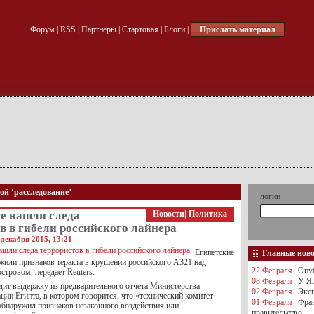
Форум
|
RSS
|
Партнеры
|
Стартовая
|
Блоги
|
Прислать материал
ой ‘расследование’
логин
не нашли следа
Новости
|
Политика
в в гибели российского лайнера
декабря 2015, 13:21
Египетские
Главные нов
ужили признаков теракта в крушении российского А321 над
22 Февраля
Опуб
тровом, передает Reuters.
08 Февраля
У Яц
дит выдержку из предварительного отчета Министерства
02 Февраля
Эксп
ции Египта, в котором говорится, что «технический комитет
01 Февраля
Фра
обнаружил признаков незаконного воздействия или
правительство