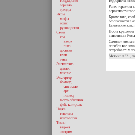
государство
террористически
зеркало
Ранее терактом к
тренды
вероятности гов
Игры
Кроме того, соо
мифы
безопасности в 
офис
Египетские власт
руководство
После крушения с
Стена
вывозили в Росс
ева
вверх
Самолет компани
вниз
погибли все нах
потребовать у ег
доспехи
клан
Метки:
А321
,
а
тени
Эксклюзив
диалог
мнение
Экстерьер
бомонд
синчилло
арт
глянец
место обитания
фейс контроль
Наука
генетика
психология
Техно
гаджет
экстрим