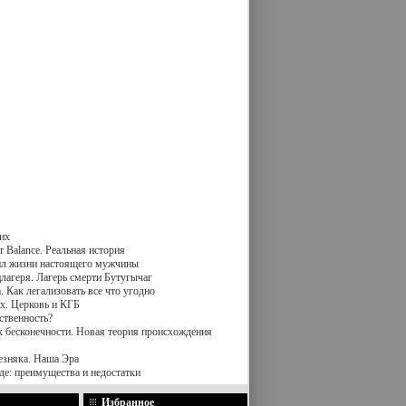
их
 Balance. Реальная история
вил жизни настоящего мужчины
лагеря. Лагерь смерти Бутугычаг
 Как легализовать все что угодно
х. Церковь и КГБ
ственность?
к бесконечности. Новая теория происхождения
езняка. Наша Эра
де: преимущества и недостатки
Избранное