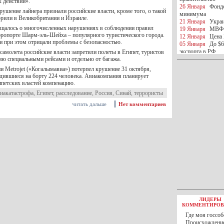
х действий».
26 Января
Фондо
рушение лайнера признали российские власти, кроме того, о такой
минимума
орили в Великобритании и Израиле.
21 Января
Украи
бщалось о многочисленных нарушениях в соблюдении правил
19 Января
МВФ 
аэропорте Шарм-эль-Шейха – популярного туристического города.
12 Января
Цена 
и при этом отрицали проблемы с безопасностью.
05 Января
До $6
экспорта в РФ
амолета российские власти запретили полеты в Египет, туристов
ию специальными рейсами и отдельно от багажа.
05 Января
Киев
миротворческой 
и Metrojet («Когалымавиа») потерпел крушение 31 октября,
05 Января
Герма
одившиеся на борту 224 человека. Авиакомпания планирует
Ирана
ипетских властей компенацию.
04 Января
Саудо
виакатастрофа
,
Египет
,
расследование
,
Россия
,
Синай
,
террористы
отношения с Ира
25 Декабря
ВР п
читать дальше
Нет комментариев
в 2016 году
14 Декабря
Егип
российского лайн
10 Декабря
ЦБ К
минимума
07 Декабря
Поро
ИГИЛ
07 Декабря
Ущер
05 Декабря
32 ч
в Каспийском мо
01 Декабря
Юань
30 Ноября
С 1 д
ЛИДЕРЫ
30 Ноября
Росс
КОММЕНТИРОВ
27 Ноября
РФ о
Где моя госсоб
27 Ноября
ВВП 
Происхождение