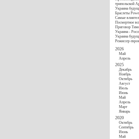
госбюджете
трипольской А
27 Ноября
Украи
Украина будущ
Турции
Браслеты Power
17 Ноября
Сред
Самые влиятел
шестилетнего ми
Посмертное вс
16 Ноября
​Пут
Приговор Тимо
13 Ноября
Цена 
Украина - Росс
10 Ноября
Круп
Украина будуще
10 Ноября
Штайн
Режиссер евро
особом статусе Д
03 Ноября
Мина
2026
Май
Апрель
2025
Декабрь
Ноябрь
Октябрь
Август
Июль
Июнь
Май
Апрель
Март
Январь
2020
Октябрь
Сентябрь
Июнь
Май