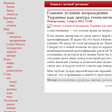
Вершина
Записи с меткой ‘регионы’
бизнес
бренд
Главное условие возрождения
личность
Украины как центра геополити
Вертикаль
Понедельник, 5 марта 2012, 13:09
свита
ступени
Мир
существования — это основа права на жизнь и
лобби
В последнее время как-то сразу много людей 
интересы
идентификации. И ладно бы это было в Киеве,
продвижение
говорят. Но когда об этом заговорили во Льво
Contra Historia
Говорят-то о новой попытке не просто идент
государство
конвенциональной идентификации для всей У
зеркало
основании, на котором всех можно было бы 
тренды
ситуация здесь лишь повод в который раз пос
Игры
опять киевские ученые и политические муж
мифы
смену вех, и подуло чем-то совсем еще невед
офис
руководство
Мне глубоко чужда европейская или евразийск
Стена
смысле, что я примыкаю к какой-то простра
ева
Метки:
геополитика
,
культура
,
мнение
,
регио
вверх
вниз
читат
доспехи
клан
тени
Эксклюзив
диалог
мнение
Экстерьер