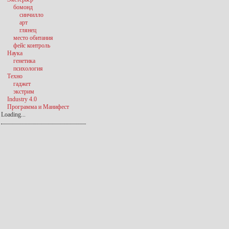
бомонд
синчилло
арт
глянец
место обитания
фейс контроль
Наука
генетика
психология
Техно
гаджет
экстрим
Industry 4.0
Программа и Манифест
Loading...