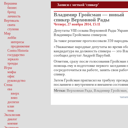
Вершина
Записи с меткой ‘спикер’
бизнес
бренд
Владимир Гройсман — новый
личность
спикер Верховной Рады
Вертикаль
Четверг, 27 ноября 2014, 15:11
свита
ступени
Депутаты VIII созыва Верховной Рады Украи
Мир
Владимира Гройсмана спикером.
лобби
За такое решение проголосовали 359 народны
интересы
продвижение
«Уважаемые народные депутаты во время обс
Contra Historia
кандидатура на должность спикера — это В
государство
сообщил депутат Андрей Парубий.
зеркало
Отметим, сразу после голосования Гройсман 
тренды
помощь ему в подготовке первого заседания
Игры
сосредоточиться на работе, занять свои рабо
мифы
спикер.
офис
Затем Гройсман пригласил на трибуну презид
руководство
посланием о внутреннем и внешнем состояни
Стена
ева
Метки:
Верховная Рада
,
Владимир Гройсман
вверх
читат
вниз
доспехи
клан
тени
Эксклюзив
диалог
мнение
Экстерьер