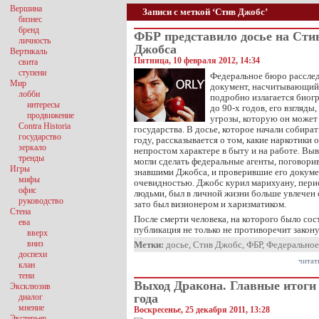
Вершина
Записи с меткой ‘Стив Джобс’
бизнес
бренд
ФБР представило досье на Сти
личность
Джобса
Вертикаль
Пятница, 10 февраля 2012, 14:34
свита
ступени
Федеральное бюро рассле
Мир
документ, насчитывающий 
лобби
подробно излагается биог
интересы
до 90-х годов, его взгляды,
продвижение
угрозы, которую он может
Contra Historia
государства. В досье, которое начали собира
государство
году, рассказывается о том, какие наркотики о
зеркало
непростом характере в быту и на работе. Выв
тренды
могли сделать федеральные агенты, поговорив
Игры
знавшими Джобса, и проверившие его докум
мифы
очевидностью. Джобс курил марихуану, пер
офис
людьми, был в личной жизни больше увлечен 
руководство
зато был визионером и харизматиком.
Стена
После смерти человека, на которого было сост
ева
публикация не только не противоречит закону
вверх
вниз
Метки:
досье
,
Стив Джобс
,
ФБР
,
Федеральное
доспехи
читат
клан
тени
Выход Дракона. Главные итоги
Эксклюзив
года
диалог
мнение
Воскресенье, 25 декабря 2011, 13:28
Экстерьер