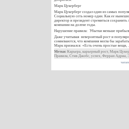
Марк Цукерберг
Марк Цукерберг создал один из самых попул
Социальную сеть номер один. Как ее нынеш
директор и президент стремиться сохранит
компании на долгие годы.
Нарушение правила: Убытки меньше прибыл
Даже учитывая невероятный рост и популярн
сомневаются, что компания могла бы зарабат
Марк признался: «Есть очень простые вещи,
Метки:
Карьера
,
карьерный рост
,
Марк Цукер
Правила
,
Стив Джобс
,
успех
,
Ферран Адриа
,
читат