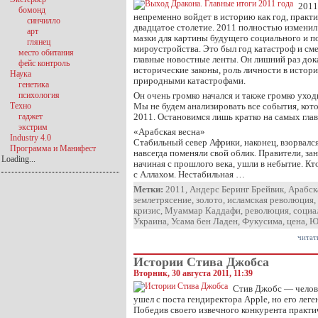
2011
бомонд
непременно войдет в историю как год, прак
синчилло
двадцатое столетие. 2011 полностью изменил
арт
мазки для картины будущего социального и п
глянец
мироустройства. Это был год катастроф и см
место обитания
главные новостные ленты. Он лишний раз до
фейс контроль
исторические законы, роль личности в истори
Наука
природными катастрофами.
генетика
психология
Он очень громко начался и также громко уход
Техно
Мы не будем анализировать все события, кот
гаджет
2011. Остановимся лишь кратко на самых гла
экстрим
«Арабская весна»
Industry 4.0
Стабильный север Африки, наконец, взорвался
Программа и Манифест
навсегда поменяли свой облик. Правители, за
Loading...
начиная с прошлого века, ушли в небытие. Кто
с Аллахом. Нестабильная …
Метки:
2011
,
Андерс Беринг Брейвик
,
Арабск
землетрясение
,
золото
,
исламская революция
,
кризис
,
Муаммар Каддафи
,
революция
,
социа
Украина
,
Усама бен Ладен
,
Фукусима
,
цена
,
Ю
читат
Истории Стива Джобса
Вторник, 30 августа 2011, 11:39
Стив Джобс — челов
ушел с поста гендиректора Apple, но его лег
Победив своего извечного конкурента практи