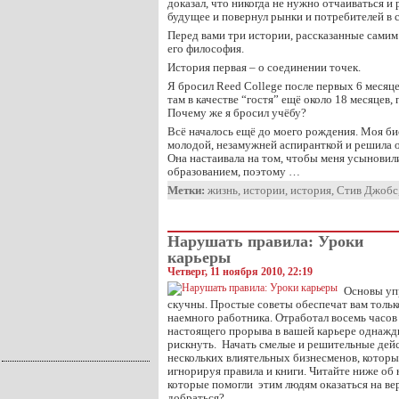
доказал, что никогда не нужно отчаиваться и 
будущее и повернул рынки и потребителей в 
Перед вами три истории, рассказанные самим 
его философия.
История первая – о соединении точек.
Я бросил Reed College после первых 6 месяце
там в качестве “гостя” ещё около 18 месяцев, 
Почему же я бросил учёбу?
Всё началось ещё до моего рождения. Моя би
молодой, незамужней аспиранткой и решила о
Она настаивала на том, чтобы меня усынови
образованием, поэтому …
Метки:
жизнь
,
истории
,
история
,
Стив Джобс
Нарушать правила: Уроки
карьеры
Четверг, 11 ноября 2010, 22:19
Основы уп
скучны. Простые советы обеспечат вам толь
наемного работника. Отработал восемь часов 
настоящего прорыва в вашей карьере однажд
рискнуть. Начать смелые и решительные дейс
нескольких влиятельных бизнесменов, которы
игнорируя правила и книги. Читайте ниже об
которые помогли этим людям оказаться на ве
добраться?