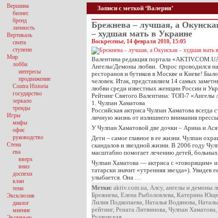
Вершина
Записи с меткой ‘Валерия’
бизнес
бренд
Брежнева – лучшая, а Окунска
личность
– худшая мать в Украине
Вертикаль
Воскресенье, 14 февраля 2010, 15:05
свита
ступени
Мир
Валентина редакция портала «AKTIV.COM.U
лобби
Ангелы/Демоны любви. Опрос проводился на 
интересы
ресторанов и бутиков в Москве и Киеве! Был
продвижение
человек. Итак, представляем 14 самых замет
Contra Historia
любви среди известных женщин России и Ук
государство
Рейтинг Святого Валентина: ТОП-7 «Ангелы
зеркало
1. Чулпан Хаматова
тренды
Российская актриса Чулпан Хаматова всегда с
Игры
личную жизнь от излишнего внимания прессы
мифы
У Чулпан Хаматовой две дочки – Арина и Ася
офис
руководство
Дети – самое главное в ее жизни. Чулпан охра
Стена
скандалов и звездной жизни. В 2006 году Чул
ева
масштабно помогает лечению детей, больных
вверх
Чулпан Хаматова — актриса с «говорящим» и
вниз
татарски значит «утренняя звезда»). Увидев е
доспехи
улыбается. Она …
клан
Метки:
aktiv.com.ua
,
Алсу
,
ангелы и демоны 
тени
Брежнева
,
Елена Рыболовлева
,
Катерина Юще
Эксклюзив
Лилия Подкопаева
,
Наталья Водянова
,
Наталь
диалог
рейтинг
,
Рената Литвинова
,
Чулпан Хаматова
мнение
Рудковская
Экстерьер