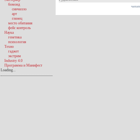
бомонд
читат
синчилло
арт
глянец
место обитания
фейс контроль
Наука
генетика
психология
Техно
гаджет
экстрим
Industry 4.0
Программа и Манифест
Loading...