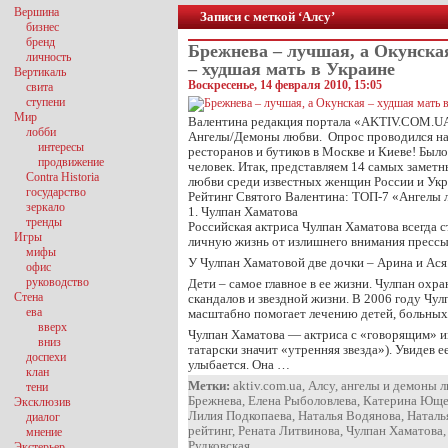
Вершина
Записи с меткой ‘Алсу’
бизнес
бренд
Брежнева – лучшая, а Окунска
личность
– худшая мать в Украине
Вертикаль
Воскресенье, 14 февраля 2010, 15:05
свита
ступени
Мир
Валентина редакция портала «AKTIV.COM.U
лобби
Ангелы/Демоны любви. Опрос проводился на 
интересы
ресторанов и бутиков в Москве и Киеве! Был
продвижение
человек. Итак, представляем 14 самых замет
Contra Historia
любви среди известных женщин России и Ук
государство
Рейтинг Святого Валентина: ТОП-7 «Ангелы
зеркало
1. Чулпан Хаматова
тренды
Российская актриса Чулпан Хаматова всегда с
Игры
личную жизнь от излишнего внимания прессы
мифы
У Чулпан Хаматовой две дочки – Арина и Ася
офис
руководство
Дети – самое главное в ее жизни. Чулпан охра
Стена
скандалов и звездной жизни. В 2006 году Чул
ева
масштабно помогает лечению детей, больных
вверх
Чулпан Хаматова — актриса с «говорящим» и
вниз
татарски значит «утренняя звезда»). Увидев е
доспехи
улыбается. Она …
клан
Метки:
aktiv.com.ua
,
Алсу
,
ангелы и демоны 
тени
Брежнева
,
Елена Рыболовлева
,
Катерина Юще
Эксклюзив
Лилия Подкопаева
,
Наталья Водянова
,
Наталь
диалог
рейтинг
,
Рената Литвинова
,
Чулпан Хаматова
мнение
Рудковская
Экстерьер