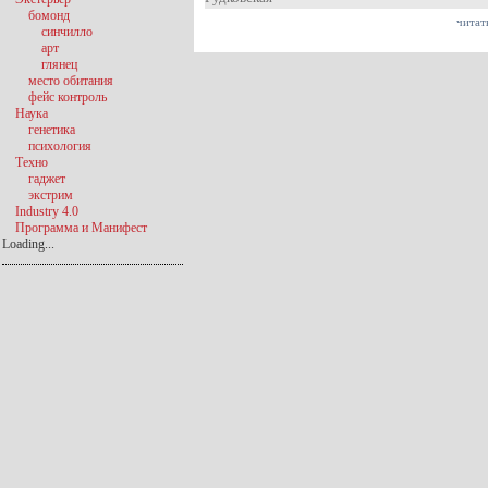
бомонд
читат
синчилло
арт
глянец
место обитания
фейс контроль
Наука
генетика
психология
Техно
гаджет
экстрим
Industry 4.0
Программа и Манифест
Loading...