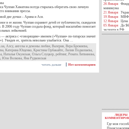
ова
26 Января
Фондо
са Чулпан Хаматова всегда старалась оберегать свою личную
минимума
его внимания прессы.
21 Января
Украи
вой две дочки – Арина и Ася.
19 Января
МВФ 
12 Января
Цена 
вное в ее жизни. Чулпан охраняет детей от публичности, скандалов
05 Января
До $6
и. В 2006 году Чулпан создала фонд, который масштабно помогает
экспорта в РФ
больных лейкемией.
05 Января
Киев
 — актриса с «говорящим» именем («Чулпан» по-татарски значит
миротворческой 
»). Увидев ее, зритель невольно улыбается. Она …
05 Января
Герма
m.ua
,
Алсу
,
ангелы и демоны любви
,
Валерия
,
Вера Брежнева
,
Ирана
ева
,
Катерина Ющенко
,
Кристина Орбакайте
,
Лилия Подкопаева
,
04 Января
Саудо
ва
,
Наталья Окунская
,
Ольга Слуцкер
,
рейтинг
,
Рената Литвинова
,
отношения с Ира
а
,
Юля Волкова
,
Яна Рудковская
25 Декабря
ВР п
в 2016 году
читать дальше
Нет комментариев
14 Декабря
Егип
российского лайн
10 Декабря
ЦБ К
минимума
07 Декабря
Поро
ИГИЛ
07 Декабря
Ущер
05 Декабря
32 ч
в Каспийском мо
01 Декабря
Юань
30 Ноября
С 1 д
ЛИДЕРЫ
30 Ноября
Росс
КОММЕНТИРОВ
27 Ноября
РФ о
Где моя госсоб
27 Ноября
ВВП 
Происхождение