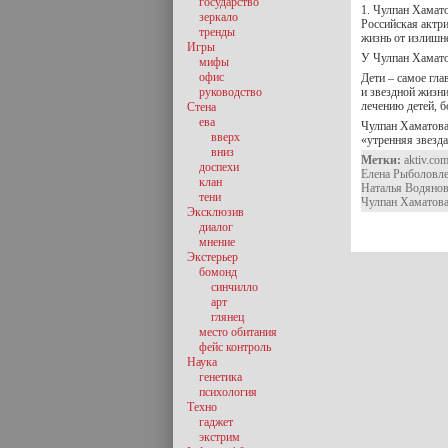
государство
1. Чулпан Хамат
зеркало
Российская актри
тренды
жизнь от излишн
Игры
У Чулпан Хамато
мифы
офис
Дети – самое гла
руководство
и звездной жизн
лечению детей, 
Стена
ева
Чулпан Хаматова
вверх
«утренняя звезда
вниз
Метки:
aktiv.co
доспехи
Елена Рыболовл
клан
Наталья Водяно
тени
Чулпан Хаматов
Эксклюзив
диалог
мнение
Экстерьер
бомонд
синчилло
арт
глянец
место обитания
фейс контроль
Наука
генетика
психология
Техно
гаджет
экстрим