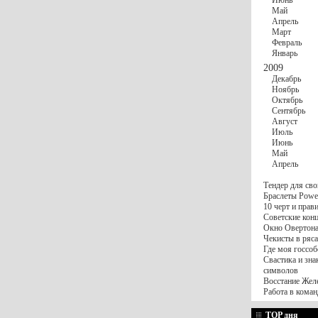
Июнь
Май
Апрель
Март
Февраль
Январь
2009
Декабрь
Ноябрь
Октябрь
Сентябрь
Август
Июль
Июнь
Май
Апрель
Тендер для сво
Браслеты Power
10 черт и пра
Советские конц
Окно Овертона.
Чекисты в ряса
Где моя госсоб
Свастика и зна
символов
Восстание Жел
Работа в коман
TOP дня