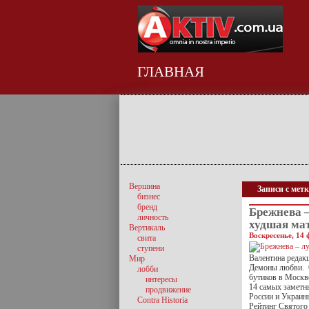
ГЛАВНАЯ
Вершина
Записи с мет
бизнес
бренд
Брежнева –
личность
худшая ма
Вертикаль
Воскресенье, 14 
свита
ступени
Валентина реда
Мир
Демоны любви. О
лобби
бутиков в Москв
интересы
14 самых заметн
продвижение
России и Украин
Contra Historia
Рейтинг Святого