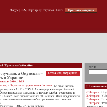
Форум
|
RSS
|
Партнеры
|
Стартовая
|
Блоги
|
Прислать материал
кой ‘Кристина Орбакайте’
логин
 лучшая, а Окунская –
Стена
|
ева
|
вверх
|
вниз
ть в Украине
февраля 2010, 15:05
Ко дню Святого
Главные нов
кция портала «AKTIV.COM.UA» инициировала опрос Ангелы/
22 Февраля
Опуб
прос проводился на выходе из ночных клубов, ресторанов и
08 Февраля
У Яц
е и Киеве! Было опрошено более 500 человек. Итак, представляем
ых «ангелов» и «демонов» любви среди известных женщин
02 Февраля
Эксп
ы
01 Февраля
Фра
 Валентина: ТОП-7 «Ангелы любви»
правительство