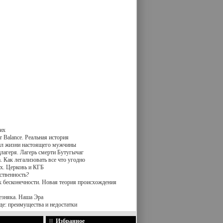
их
 Balance. Реальная история
вил жизни настоящего мужчины
лагеря. Лагерь смерти Бутугычаг
 Как легализовать все что угодно
х. Церковь и КГБ
ственность?
к бесконечности. Новая теория происхождения
езняка. Наша Эра
де: преимущества и недостатки
Избранное