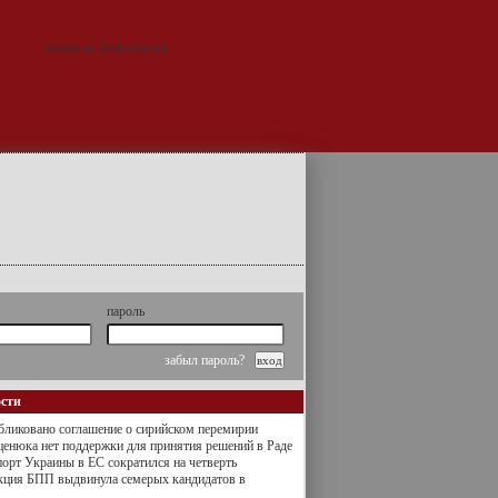
пароль
забыл пароль?
ости
ликовано соглашение о сирийском перемирии
енюка нет поддержки для принятия решений в Раде
орт Украины в ЕС сократился на четверть
кция БПП выдвинула семерых кандидатов в