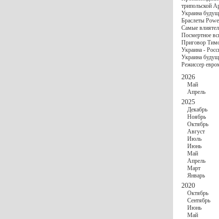
госбюджете
трипольской А
27 Ноября
Украи
Украина будущ
Турции
Браслеты Power
17 Ноября
Сред
Самые влиятел
шестилетнего ми
Посмертное вс
16 Ноября
​Пут
Приговор Тимо
13 Ноября
Цена 
Украина - Росс
10 Ноября
Круп
Украина будуще
10 Ноября
Штайн
Режиссер евро
особом статусе Д
03 Ноября
Мина
2026
Май
Апрель
2025
Декабрь
Ноябрь
Октябрь
Август
Июль
Июнь
Май
Апрель
Март
Январь
2020
Октябрь
Сентябрь
Июнь
Май