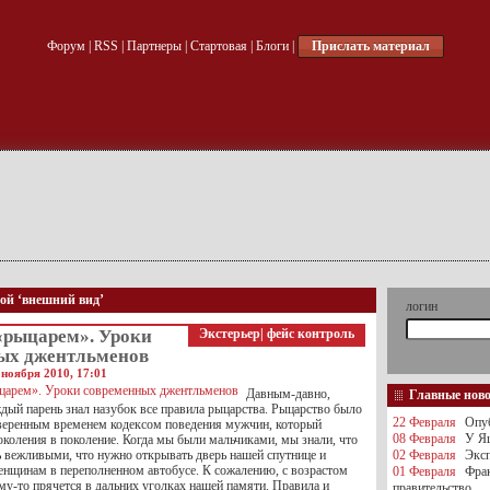
Форум
|
RSS
|
Партнеры
|
Стартовая
|
Блоги
|
Прислать материал
кой ‘внешний вид’
логин
«рыцарем». Уроки
Экстерьер
|
фейс контроль
ых джентльменов
 ноября 2010, 17:01
Давным-давно,
Главные нов
ждый парень знал назубок все правила рыцарства. Рыцарство было
22 Февраля
Опуб
веренным временем кодексом поведения мужчин, который
08 Февраля
У Яц
околения в поколение. Когда мы были мальчиками, мы знали, что
 вежливыми, что нужно открывать дверь нашей спутнице и
02 Февраля
Эксп
женщинам в переполненном автобусе. К сожалению, с возрастом
01 Февраля
Фра
му-то прячется в дальних уголках нашей памяти. Правила и
правительство