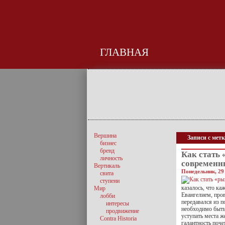
ГЛАВНАЯ
Вершина
Записи с мет
бизнес
бренд
Как стать 
личность
современн
Вертикаль
Понедельник, 29
свита
ступени
казалось, что ка
Мир
Евангелием, про
лобби
передавался из п
интересы
необходимо быть
продвижение
уступать места 
Contra Historia
галантность поче