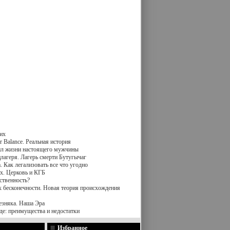
их
 Balance. Реальная история
вил жизни настоящего мужчины
лагеря. Лагерь смерти Бутугычаг
 Как легализовать все что угодно
х. Церковь и КГБ
ственность?
к бесконечности. Новая теория происхождения
езняка. Наша Эра
де: преимущества и недостатки
Избранное