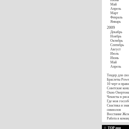
Июнь
Май
Апрель
Март
Февраль
Январь
2009
Декабрь
Ноябрь
Октябрь
Сентябрь
Август
Июль
Июнь
Май
Апрель
Тендер для сво
Браслеты Power
10 черт и пра
Советские конц
Окно Овертона.
Чекисты в ряса
Где моя госсоб
Свастика и зна
символов
Восстание Жел
Работа в коман
TOP дня