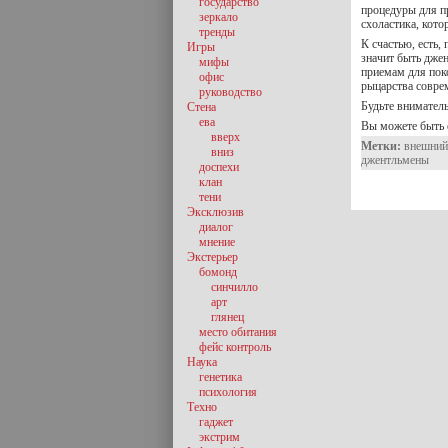
государство
процедуры для п
зеркало
схоластика, кото
тренды
К счастью, есть,
Игры
значит быть джен
мифы
приемам для пок
офис
рыцарства совр
руководство
Будьте внимател
Стена
ева
Вы можете быть 
вверх
Метки:
внешний
вниз
джентльмены
доспехи
клан
тени
Эксклюзив
диалог
мнение
Экстерьер
бомонд
синчилло
арт
глянец
место обитания
фейс контроль
Наука
генетика
психология
Техно
гаджет
экстрим