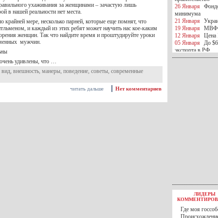
равильного ухаживания за женщинами – зачастую лишь
26 Января
Фондо
рой в нашей реальности нет места.
минимума
21 Января
Украи
 по крайней мере, несколько парней, которые еще помнят, что
тльменом, и каждый из этих ребят может научить нас кое-каким
19 Января
МВФ 
орения женщин. Так что найдите время и проштудируйте уроки
12 Января
Цена 
еменных мужчин.
05 Января
До $6
экспорта в РФ
ьны
05 Января
Киев
очень удивлены, что …
миротворческой 
 вид
,
внешность
,
манеры
,
поведение
,
советы
,
современные
05 Января
Герма
Ирана
04 Января
Саудо
читать дальше
Нет комментариев
отношения с Ира
25 Декабря
ВР п
в 2016 году
14 Декабря
Егип
российского лайн
10 Декабря
ЦБ К
минимума
07 Декабря
Поро
ИГИЛ
07 Декабря
Ущер
05 Декабря
32 ч
в Каспийском мо
01 Декабря
Юань
30 Ноября
С 1 д
ЛИДЕРЫ
30 Ноября
Росс
КОММЕНТИРОВ
27 Ноября
РФ о
Где моя госсоб
27 Ноября
ВВП 
Происхождение