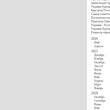
госбюджете
трипольской А
27 Ноября
Украи
Украина будущ
Турции
Браслеты Power
17 Ноября
Сред
Самые влиятел
шестилетнего ми
Посмертное вс
16 Ноября
​Пут
Приговор Тимо
13 Ноября
Цена 
Украина - Росс
10 Ноября
Круп
Украина будуще
10 Ноября
Штайн
Режиссер евро
особом статусе Д
03 Ноября
Мина
2026
Май
Апрель
2025
Декабрь
Ноябрь
Октябрь
Август
Июль
Июнь
Май
Апрель
Март
Январь
2020
Октябрь
Сентябрь
Июнь
Май