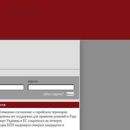
пароль
забыл пароль?
ости
ликовано соглашение о сирийском перемирии
енюка нет поддержки для принятия решений в Раде
орт Украины в ЕС сократился на четверть
кция БПП выдвинула семерых кандидатов в