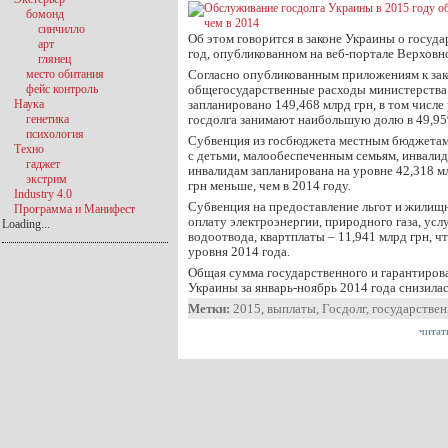
бомонд
синчилло
Об этом говорится в законе Украины о госуд
арт
год, опубликованном на веб-портале Верховн
глянец
место обитания
Согласно опубликованным приложениям к зак
фейс контроль
общегосударственные расходы министерства
Наука
запланировано 149,468 млрд грн, в том числ
генетика
госдолга занимают наибольшую долю в 49,9
психология
Субвенция из госбюджета местным бюджетам
Техно
с детьми, малообеспеченным семьям, инвалида
гаджет
инвалидам запланирована на уровне 42,318 мл
экстрим
грн меньше, чем в 2014 году.
Industry 4.0
Субвенция на предоставление льгот и жилищ
Программа и Манифест
оплату электроэнергии, природного газа, усл
Loading...
водоотвода, квартплаты – 11,941 млрд грн, ч
уровня 2014 года.
Общая сумма государственного и гарантиров
Украины за январь-ноябрь 2014 года снизила
Метки:
2015
,
выплаты
,
Госдолг
,
государствен
читат