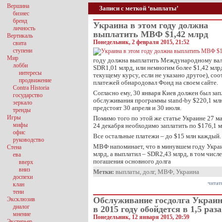
Вершина
Записи с меткой ‘выплаты’
бизнес
бренд
Украина в этом году должна
личность
выплатить МВФ $1,42 млрд
Вертикаль
Понедельник, 2 февраля 2015, 21:52
свита
ступени
Мир
году должна выплатить Международному в
лобби
SDR1,01 млрд, или немногим более $1,42 млрд
интересы
текущему курсу, если не указано другое), с
продвижение
платежей обнародовал Фонд на своем сайте.
Contra Historia
Согласно ему, 30 января Киев должен был за
государство
обслуживания программы stand-by $220,1 млн
зеркало
предстоят 30 апреля и 30 июля.
тренды
Игры
Помимо того по этой же статье Украине 27 ма
мифы
24 декабря необходимо заплатить по $176,1 м
офис
Все остальные платежи – до $15 млн каждый.
руководство
МВФ напоминает, что в минувшем году Укра
Стена
млрд, а выплатил – SDR2,43 млрд, в том числе
ева
погашения основного долга
вверх
вниз
Метки:
выплаты
,
долг
,
МВФ
,
Украина
доспехи
читат
клан
тени
Обслуживание госдолга Украи
Эксклюзив
диалог
в 2015 году обойдется в 1,5 раз
мнение
Понедельник, 12 января 2015, 20:59
Экстерьер