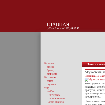
ГЛАВНАЯ
суббота 8 августа 2026, 04:07:46
Вершина
Записи с мет
бизнес
бренд
Мужские 
личность
Пятница, 11 март
Вертикаль
свита
аксессуары по о
ступени
показным атрибу
Мир
пропуска, монеты
лобби
при помощи каки
интересы
пространство.
продвижение
Начать имеет см
Contra Historia
рвать карманы, з