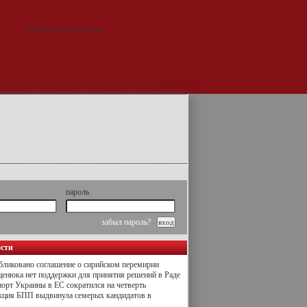
пароль
забыл пароль?
ости
ликовано соглашение о сирийском перемирии
енюка нет поддержки для принятия решений в Раде
орт Украины в ЕС сократился на четверть
кция БПП выдвинула семерых кандидатов в