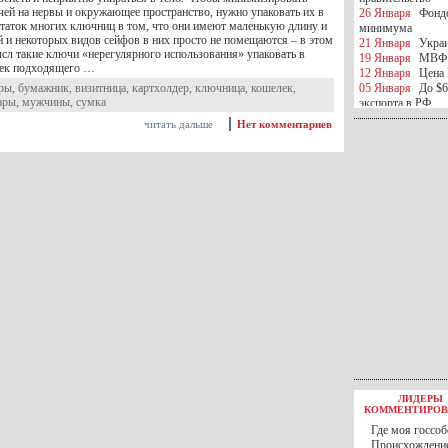
чей на нервы и окружающее пространство, нужно упаковать их в
26 Января
Фондо
таток многих ключниц в том, что они имеют маленькую длину и
минимума
й и некоторых видов сейфов в них просто не помещаются – в этом
21 Января
Украи
ысл такие ключи «нерегулярного использования» упаковать в
19 Января
МВФ 
ек подходящего …
12 Января
Цена 
ары
,
бумажник
,
визитница
,
картхолдер
,
ключница
,
кошелек
,
05 Января
До $6
ары
,
мужчины
,
сумка
экспорта в РФ
05 Января
Киев
читать дальше
Нет комментариев
миротворческой 
05 Января
Герма
Ирана
04 Января
Саудо
отношения с Ира
25 Декабря
ВР п
в 2016 году
14 Декабря
Егип
российского лайн
10 Декабря
ЦБ К
минимума
07 Декабря
Поро
ИГИЛ
07 Декабря
Ущер
05 Декабря
32 ч
в Каспийском мо
01 Декабря
Юань
30 Ноября
С 1 д
ЛИДЕРЫ
30 Ноября
Росс
КОММЕНТИРОВ
27 Ноября
РФ о
Где моя госсоб
27 Ноября
ВВП 
Происхождение