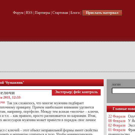
Форум
|
RSS
|
Партнеры
|
Стартовая
|
Блоги
|
Прислать материал
кой ‘бумажник’
логин
мелочи
Экстерьер
|
фейс контроль
а 2011, 12:33
Так уж сложилось, что многие мужчина подбирает
статочному принципу. Причем наибольшее внимание уделяется
Главные нов
там, например, портфелю. Между тем всякая «мелочь» – ключи,
 и т.п. – как правило, просто распихивается по карманам. Итак,
22 Февраля
Опуб
х аксессуаров мужчина может привести в порядок свое личное
08 Февраля
У Яц
02 Февраля
Эксп
01 Февраля
Фра
ысл с ключей – этот объект неправильной формы имеет свойства
венеть и неприятно упираться в тело. Чтобы минимизировать
правительство