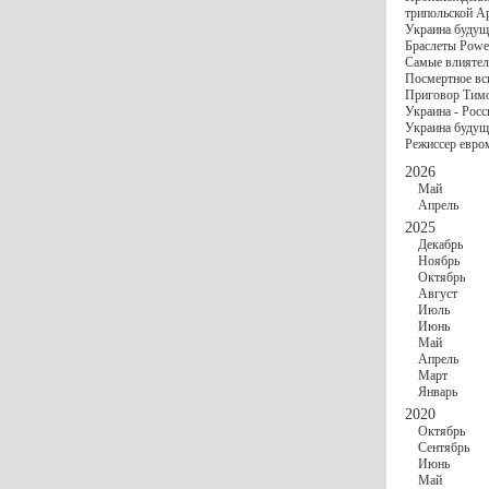
госбюджете
трипольской А
27 Ноября
Украи
Украина будущ
Турции
Браслеты Power
17 Ноября
Сред
Самые влиятел
шестилетнего ми
Посмертное вс
16 Ноября
​Пут
Приговор Тимо
13 Ноября
Цена 
Украина - Росс
10 Ноября
Круп
Украина будуще
10 Ноября
Штайн
Режиссер евро
особом статусе Д
03 Ноября
Мина
2026
Май
Апрель
2025
Декабрь
Ноябрь
Октябрь
Август
Июль
Июнь
Май
Апрель
Март
Январь
2020
Октябрь
Сентябрь
Июнь
Май