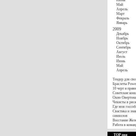
Июнь
Май
Апрель
Март
Февраль
Январь
2009
Декабрь
Ноябрь
Октябрь
Сентябрь
Август
Июль
Июнь
Май
Апрель
Тендер для сво
Браслеты Power
10 черт и пра
Советские конц
Окно Овертона.
Чекисты в ряса
Где моя госсоб
Свастика и зна
символов
Восстание Жел
Работа в коман
TOP дня