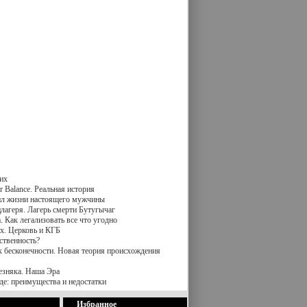
их
 Balance. Реальная история
вил жизни настоящего мужчины
лагеря. Лагерь смерти Бутугычаг
 Как легализовать все что угодно
х. Церковь и КГБ
ственность?
к бесконечности. Новая теория происхождения
езняка. Наша Эра
де: преимущества и недостатки
Избранное