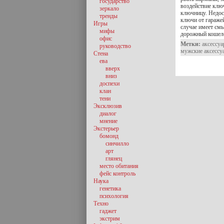
государство
воздействие клю
зеркало
ключницу. Недос
тренды
ключи от гараже
Игры
случае имеет см
мифы
дорожный кошел
офис
Метки:
аксессу
руководство
мужские аксессу
Стена
ева
вверх
вниз
доспехи
клан
тени
Эксклюзив
диалог
мнение
Экстерьер
бомонд
синчилло
арт
глянец
место обитания
фейс контроль
Наука
генетика
психология
Техно
гаджет
экстрим