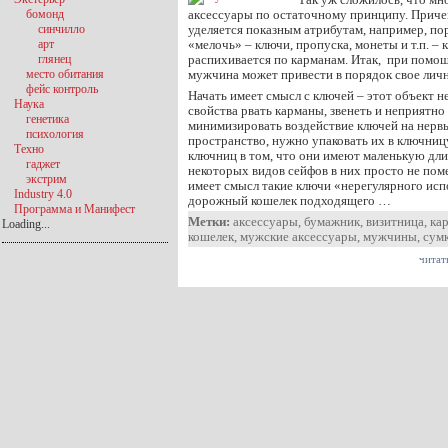
бомонд
аксессуары по остаточному принципу. Прич
синчилло
уделяется показным атрибутам, например, по
арт
«мелочь» – ключи, пропуска, монеты и т.п. – 
глянец
распихивается по карманам. Итак, при помощ
место обитания
мужчина может привести в порядок свое личн
фейс контроль
Начать имеет смысл с ключей – этот объект 
Наука
свойства рвать карманы, звенеть и неприятно
генетика
минимизировать воздействие ключей на нер
психология
пространство, нужно упаковать их в ключниц
Техно
ключниц в том, что они имеют маленькую дли
гаджет
некоторых видов сейфов в них просто не пом
экстрим
имеет смысл такие ключи «нерегулярного исп
Industry 4.0
дорожный кошелек подходящего …
Программа и Манифест
Метки:
аксессуары
,
бумажник
,
визитница
,
ка
Loading...
кошелек
,
мужские аксессуары
,
мужчины
,
сум
читат