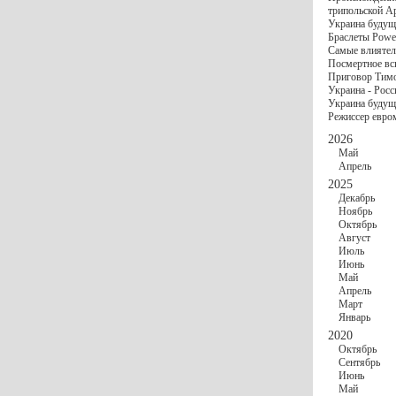
госбюджете
трипольской А
27 Ноября
Украи
Украина будущ
Турции
Браслеты Power
17 Ноября
Сред
Самые влиятел
шестилетнего ми
Посмертное вс
16 Ноября
​Пут
Приговор Тимо
13 Ноября
Цена 
Украина - Росс
10 Ноября
Круп
Украина будуще
10 Ноября
Штайн
Режиссер евро
особом статусе Д
03 Ноября
Мина
2026
Май
Апрель
2025
Декабрь
Ноябрь
Октябрь
Август
Июль
Июнь
Май
Апрель
Март
Январь
2020
Октябрь
Сентябрь
Июнь
Май