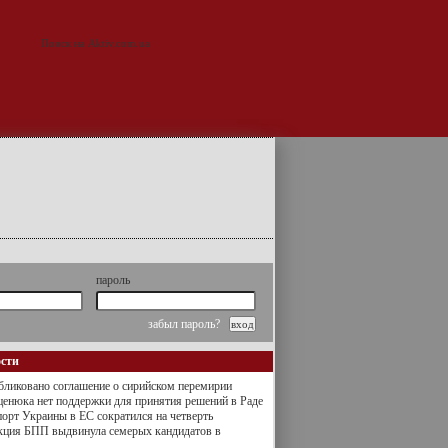
пароль
забыл пароль?
ости
ликовано соглашение о сирийском перемирии
енюка нет поддержки для принятия решений в Раде
орт Украины в ЕС сократился на четверть
кция БПП выдвинула семерых кандидатов в