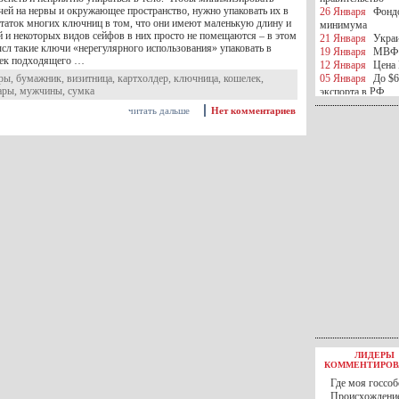
чей на нервы и окружающее пространство, нужно упаковать их в
26 Января
Фондо
таток многих ключниц в том, что они имеют маленькую длину и
минимума
й и некоторых видов сейфов в них просто не помещаются – в этом
21 Января
Украи
ысл такие ключи «нерегулярного использования» упаковать в
19 Января
МВФ 
ек подходящего …
12 Января
Цена 
ары
,
бумажник
,
визитница
,
картхолдер
,
ключница
,
кошелек
,
05 Января
До $6
ары
,
мужчины
,
сумка
экспорта в РФ
05 Января
Киев
читать дальше
Нет комментариев
миротворческой 
05 Января
Герма
Ирана
04 Января
Саудо
отношения с Ира
25 Декабря
ВР п
в 2016 году
14 Декабря
Егип
российского лайн
10 Декабря
ЦБ К
минимума
07 Декабря
Поро
ИГИЛ
07 Декабря
Ущер
05 Декабря
32 ч
в Каспийском мо
01 Декабря
Юань
30 Ноября
С 1 д
ЛИДЕРЫ
30 Ноября
Росс
КОММЕНТИРОВ
27 Ноября
РФ о
Где моя госсоб
27 Ноября
ВВП 
Происхождение