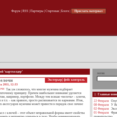
Форум
|
RSS
|
Партнеры
|
Стартовая
|
Блоги
|
Прислать материал
кой ‘картхолдер’
логин
мелочи
Экстерьер
|
фейс контроль
а 2011, 12:33
Так уж сложилось, что многие мужчина подбирает
статочному принципу. Причем наибольшее внимание уделяется
Главные нов
там, например, портфелю. Между тем всякая «мелочь» – ключи,
 и т.п. – как правило, просто распихивается по карманам. Итак,
22 Февраля
Опуб
х аксессуаров мужчина может привести в порядок свое личное
08 Февраля
У Яц
02 Февраля
Эксп
01 Февраля
Фра
ысл с ключей – этот объект неправильной формы имеет свойства
венеть и неприятно упираться в тело. Чтобы минимизировать
правительство