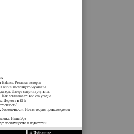
их
 Balance. Реальная история
вил жизни настоящего мужчины
лагеря. Лагерь смерти Бутугычаг
 Как легализовать все что угодно
х. Церковь и КГБ
ственность?
к бесконечности. Новая теория происхождения
езняка. Наша Эра
де: преимущества и недостатки
Избранное