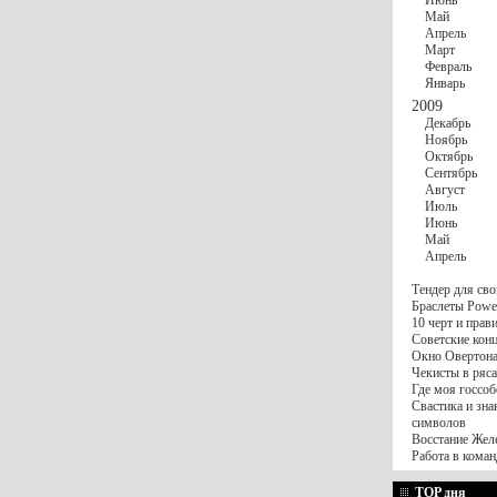
Июнь
Май
Апрель
Март
Февраль
Январь
2009
Декабрь
Ноябрь
Октябрь
Сентябрь
Август
Июль
Июнь
Май
Апрель
Тендер для сво
Браслеты Power
10 черт и пра
Советские конц
Окно Овертона.
Чекисты в ряса
Где моя госсоб
Свастика и зна
символов
Восстание Жел
Работа в коман
TOP дня