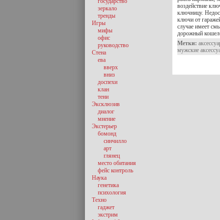
государство
воздействие клю
зеркало
ключницу. Недос
тренды
ключи от гараже
Игры
случае имеет см
мифы
дорожный кошел
офис
Метки:
аксессу
руководство
мужские аксессу
Стена
ева
вверх
вниз
доспехи
клан
тени
Эксклюзив
диалог
мнение
Экстерьер
бомонд
синчилло
арт
глянец
место обитания
фейс контроль
Наука
генетика
психология
Техно
гаджет
экстрим