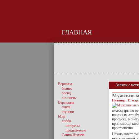
ГЛАВНАЯ
Вершина
Записи с мет
бизнес
бренд
Мужские 
личность
Пятница, 11 март
Вертикаль
свита
аксессуары по о
ступени
показным атрибу
Мир
пропуска, монеты
лобби
при помощи каки
интересы
пространство.
продвижение
Начать имеет см
Contra Historia
рвать карманы, з