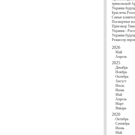
госбюджете
трипольской А
27 Ноября
Украи
Украина будущ
Турции
Браслеты Power
17 Ноября
Сред
Самые влиятел
шестилетнего ми
Посмертное вс
16 Ноября
​Пут
Приговор Тимо
13 Ноября
Цена 
Украина - Росс
10 Ноября
Круп
Украина будуще
10 Ноября
Штайн
Режиссер евро
особом статусе Д
03 Ноября
Мина
2026
Май
Апрель
2025
Декабрь
Ноябрь
Октябрь
Август
Июль
Июнь
Май
Апрель
Март
Январь
2020
Октябрь
Сентябрь
Июнь
Май