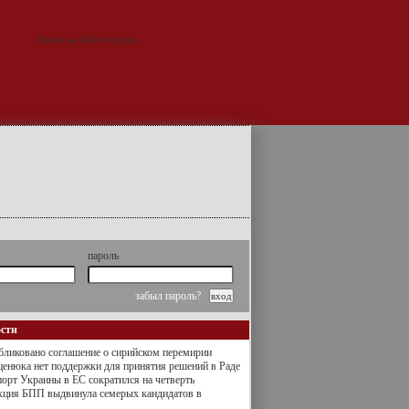
пароль
забыл пароль?
ости
ликовано соглашение о сирийском перемирии
енюка нет поддержки для принятия решений в Раде
орт Украины в ЕС сократился на четверть
кция БПП выдвинула семерых кандидатов в