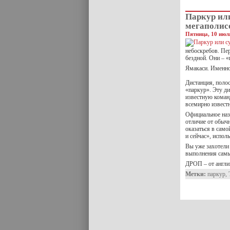
Паркур ил
мегаполис
Пятница, 10 июля
небоскребов. Пе
бездной. Они – 
Ямакаси. Именно
Дистанция, полос
«паркур». Эту д
известную коман
всемирно извест
Официальное назв
отличие от обыч
оказаться в само
и сейчас», испол
Вы уже захотели 
выполнения самы
ДРОП – от англи
Метки:
паркур
,