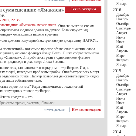
Январь
и сумасшедшие «Ямакаси»
Техно
|
экстрим
2016
ов
Декабрь
Ноябрь
 2009, 22:35
Октябрь
Они скользят по стенам
Сентябрь
репрыгивают с одного здания на другое. Балансируют над
Август
«ниндзя» мегаполисов нашего времени.
Июль
 они сделали популярной экстремальную дисциплину ПАРКУР.
Июнь
Май
а препятствий – вот самое простое объяснение значения слова
Апрель
исциплину основал француз Дэвид Белль. Он же собрал всемирно
Март
ду «Ямакаси». Эти ребята сыграли в одноименном фильме
Февраль
ного продюсера и режиссера Люка Бессона.
Январь
ание всех, кто занимается паркуром – «трейсеры». Им, в
2015
ных людей, неведомы проблемы пробок. Они быстрее всех могут
Декабрь
й отдаленной точке. Паркур позволяет действовать просто «здесь
Ноябрь
ьзуя лишь собственное тело.
Октябрь
стать одним из них? Тогда ознакомьтесь с технологией
Сентябрь
х популярных трюков трейсеров:
Август
йского «падать» – это …
Июль
Трейсеры
,
трюки
,
экстрим
,
Ямакаси
Июнь
Май
читать дальше
Нет комментариев
Апрель
Март
Февраль
Январь
2014