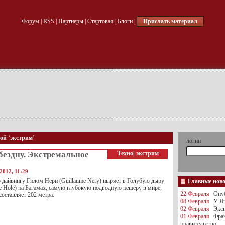
Форум
|
RSS
|
Партнеры
|
Стартовая
|
Блоги
|
Прислать материал
ой ‘экстрим’
логин
бездну. Экстремальное
Техно
|
экстрим
2012, 11:29
 дайвингу Гилом Нери (Guillaume Nery) ныряет в Голубую дыру
Главные нов
ue Hole) на Багамах, самую глубокую подводную пещеру в мире,
22 Февраля
Опуб
составляет 202 метра.
08 Февраля
У Яц
02 Февраля
Эксп
01 Февраля
Фра
правительство