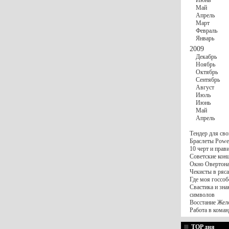
Июнь
Май
Апрель
Март
Февраль
Январь
2009
Декабрь
Ноябрь
Октябрь
Сентябрь
Август
Июль
Июнь
Май
Апрель
Тендер для сво
Браслеты Power
10 черт и пра
Советские конц
Окно Овертона.
Чекисты в ряса
Где моя госсоб
Свастика и зна
символов
Восстание Жел
Работа в коман
TOP дня