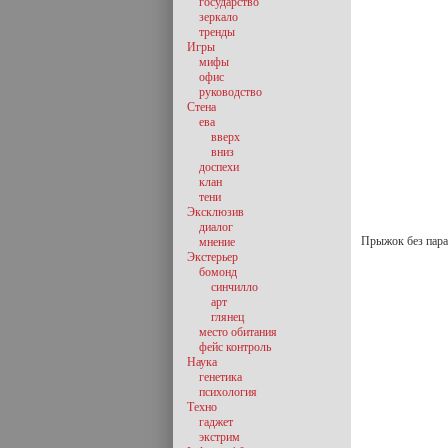
государство
зеркало
тренды
Игры
мифы
офис
руководство
Стена
ева
вверх
вниз
доспехи
клан
тени
Эксклюзив
диалог
Прыжок без пар
мнение
Экстерьер
бомонд
синчилло
арт
глянец
место обитания
фейс контроль
Наука
генетика
психология
Техно
гаджет
экстрим