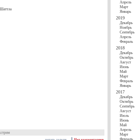
Апрель
Март
 Шаттла
Январь
2019
Декабрь
Ноябрь
Сентябрь
Апрель
Февраль
2018
Декабрь
Октябрь
Август
Июнь
Май
Март
Февраль
Январь
2017
Декабрь
Октябрь
Сентябрь
Август
Июль
Июнь
Май
Апрель
кстрим
Март
Февраль
читать дальше
Нет комментариев