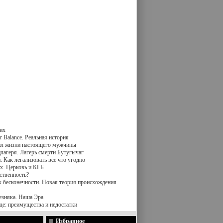
их
 Balance. Реальная история
вил жизни настоящего мужчины
лагеря. Лагерь смерти Бутугычаг
 Как легализовать все что угодно
х. Церковь и КГБ
ственность?
к бесконечности. Новая теория происхождения
езняка. Наша Эра
де: преимущества и недостатки
Избранное