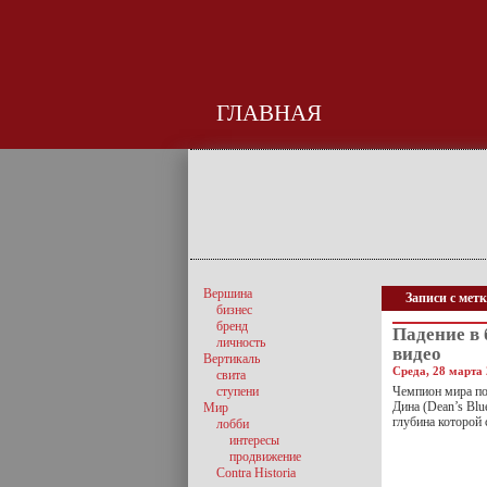
ГЛАВНАЯ
Вершина
Записи с метк
бизнес
бренд
Падение в 
личность
видео
Вертикаль
Среда, 28 марта 
свита
ступени
Чемпион мира по
Дина (Dean’s Bl
Мир
глубина которой 
лобби
интересы
продвижение
Contra Historia