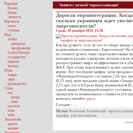
Вершина
Записи с меткой ‘евроассоциация’
бизнес
бренд
Дорогая евроинтеграция. Когда
личность
сколько украинцев ждет увели
Вертикаль
энергоносители?
свита
ступени
Среда, 10 декабря 2014, 15:58
Мир
лобби
интересы
Как вы думаете, есть ли что-то общее между
продвижение
подписанием соглашения с Евросоюзом? На п
Contra Historia
не спешите делать такие скоропалительные в
государство
находятся в руках олигархии, которая очень 
зеркало
распространяет миф о неэффективности и у
тренды
ЖКХ. При этому переплачивает за них огром
Игры
корню. Вот последние цифры: цена продажи 
мифы
«Черновцыоблэнерго» составила 2,56 грн, пре
офис
(0,25 грн), цена продажи одной акции «Закар
руководство
2,15 грн, что в 8,6 раза выше номинальной (0,
Стена
одной акции «Винницаоблэнерго» составила 14
ева
превысила ее номинальную стоимость (10 грн
вверх
конкурса читайте
здесь
.
вниз
Сегодня – …
доспехи
клан
Метки:
Валентин Землянский
,
евроассоциаци
тени
тарифы
,
электроэнергия
Эксклюзив
читат
диалог
мнение
Экстерьер