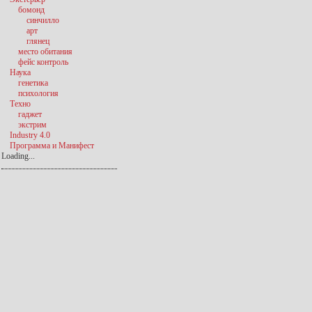
бомонд
синчилло
арт
глянец
место обитания
фейс контроль
Наука
генетика
психология
Техно
гаджет
экстрим
Industry 4.0
Программа и Манифест
Loading...