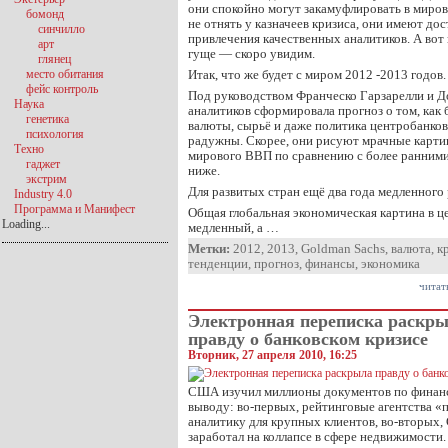
они спокойно могут закамуфлировать в мировы
бомонд
не отнять у казначеев кризиса, они имеют до
синчилло
привлечения качественных аналитиков. А вот 
арт
гуще — скоро увидим.
глянец
место обитания
Итак, что же будет с миром 2012 -2013 годов.
фейс контроль
Под руководством Франческо Гарзарелли и Д
Наука
аналитиков сформировала прогноз о том, как 
генетика
валюты, сырьё и даже политика центробанков
психология
радужны. Скорее, они рисуют мрачные карти
Техно
мирового ВВП по сравнению с более ранним
гаджет
ниже.
экстрим
Для развитых стран ещё два года медленного
Industry 4.0
Программа и Манифест
Общая глобальная экономическая картина в ц
Loading...
медленный, а …
Метки:
2012
,
2013
,
Goldman Sachs
,
валюта
,
к
тенденции
,
прогноз
,
финансы
,
экономика
читат
Электронная переписка раскр
правду о банковском кризисе
Вторник, 27 апреля 2010, 16:25
США изучил миллионы документов по финанс
выводу: во-первых, рейтинговые агентства 
аналитику для крупных клиентов, во-вторых,
заработал на коллапсе в сфере недвижимости.