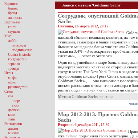
Вершина
Записи с меткой ‘Goldman Sachs’
бизнес
бренд
Сотрудник, опустивший Goldm
личность
Sachs
Вертикаль
Пятница, 16 марта 2012, 20:17
свита
ступени
Goldma
Мир
наживой сбывает неликвид клиентам, их там 
лобби
тупицами, атмосфера в банке «ядовитая и ра
интересы
бывшего менеджера банка уже стоили Goldma
продвижение
упали на 3,4%. «Это вскрывает проблемы все
Contra Historia
системы», — говорят эксперты.
государство
Один из крупнейших в мире банков, америка
зеркало
подвергся жесткой критике со стороны своег
тренды
среду в газете The New York Times в разделе
Игры
опубликовано письмо Грега Смита, озаглавле
мифы
Goldman Sachs», — оно написано в последний 
офис
письме рассказано о том, что атмосфера в ба
руководство
разлагающая» и в ней «не осталось ни следа»
Стена
ева
Метки:
Goldman Sachs
,
критика
вверх
читат
вниз
доспехи
Мир 2012-2013. Прогноз Goldm
клан
Sachs
тени
Эксклюзив
Вторник, 6 декабря 2011, 15:30
диалог
Правд
мнение
уже сильно подмочили свою репутацию. Да и
Экстерьер