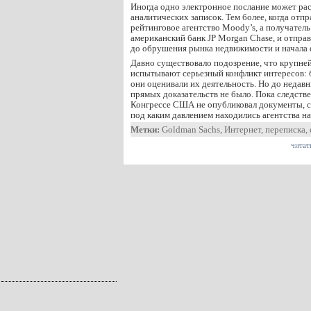
Иногда одно электронное послание может рас
аналитических записок. Тем более, когда отп
рейтинговое агентство Moody’s, а получате
американский банк JP Morgan Chase, и отпра
до обрушения рынка недвижимости и начала 
Давно существовало подозрение, что крупне
испытывают серьезный конфликт интересов: б
они оценивали их деятельность. Но до недавн
прямых доказательств не было. Пока следств
Конгрессе США не опубликовал документы, с
под каким давлением находились агентства н
Метки:
Goldman Sachs
,
Интернет
,
переписка
,
читат