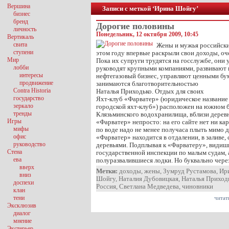
Вершина
Записи с меткой ‘Ирина Шойгу’
бизнес
бренд
Дорогие половины
личность
Понедельник, 12 октября 2009, 10:45
Вертикаль
свита
Жены и мужья российски
ступени
этом году впервые раскрыли свои доходы, оч
Мир
Пока их супруги трудятся на госслужбе, они
лобби
руководят крупными компаниями, развивают
интересы
нефтегазовый бизнес, управляют ценными бум
продвижение
занимаются благотворительностью
Contra Historia
Наталья Приходько. Отдых для своих
государство
Яхт-клуб «Фарватер» (юридическое назван
зеркало
городской яхт-клуб») расположен на южном 
тренды
Клязьминского водохранилища, вблизи дерев
Игры
«Фарватер» непросто: на его сайте нет ни кар
мифы
по воде надо не менее получаса плыть мимо 
офис
«Фарватер» находится в отдалении, в заливе
руководство
деревьями. Подплывая к «Фарватеру», видиш
Стена
государственной инспекции по малым судам, 
ева
полуразвалившиеся лодки. Но буквально чере
вверх
Метки:
доходы
,
жены
,
Зумруд Рустамова
,
Ир
вниз
Шойгу
,
Наталия Дубовицкая
,
Наталья Приход
доспехи
Россия
,
Светлана Медведева
,
чиновники
клан
тени
читат
Эксклюзив
диалог
мнение
Экстерьер