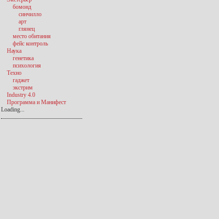
бомонд
синчилло
арт
глянец
место обитания
фейс контроль
Наука
генетика
психология
Техно
гаджет
экстрим
Industry 4.0
Программа и Манифест
Loading...