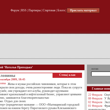
Форум
|
RSS
|
Партнеры
|
Стартовая
|
Блоги
|
Прислать материал
кой ‘Наталья Приходько’
логин
оловины
Стена
|
клан
октября 2009, 10:45
Жены и мужья российских чиновников, которые в этом
скрыли свои доходы, очень разносторонние люди. Пока их супруги
Главные нов
службе, они учреждают яхт-клубы, руководят крупными
вивают крахмальный и нефтегазовый бизнес, управляют ценными
22 Февраля
Опуб
ечно, занимаются благотворительностью
08 Февраля
У Яц
ко. Отдых для своих
02 Февраля
Эксп
атер» (юридическое название — ООО «Мытищинский городской
01 Февраля
Фра
оложен на южном берегу Пироговского рукава Клязьминского
правительство