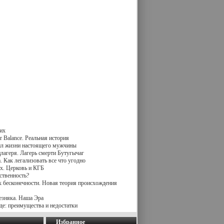
их
 Balance. Реальная история
вил жизни настоящего мужчины
лагеря. Лагерь смерти Бутугычаг
 Как легализовать все что угодно
х. Церковь и КГБ
ственность?
к бесконечности. Новая теория происхождения
езняка. Наша Эра
де: преимущества и недостатки
Избранное