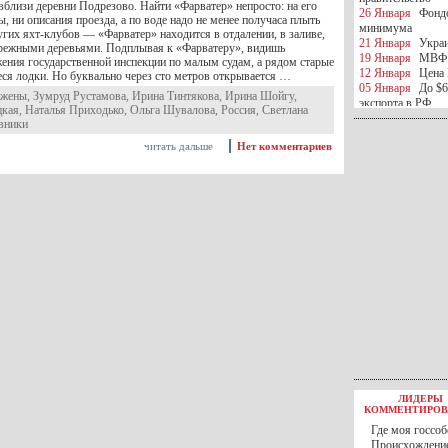
вблизи деревни Подрезово. Найти «Фарватер» непросто: на его
26 Января
Фондо
ты, ни описания проезда, а по воде надо не менее получаса плыть
минимума
гих яхт-клубов — «Фарватер» находится в отдалении, в заливе,
21 Января
Украи
режными деревьями. Подплывая к «Фарватеру», видишь
19 Января
МВФ 
жения государственной инспекции по малым судам, а рядом старые
12 Января
Цена 
ся лодки. Но буквально через сто метров открывается …
05 Января
До $6
жены
,
Зумруд Рустамова
,
Ирина Тинтякова
,
Ирина Шойгу
,
экспорта в РФ
цкая
,
Наталья Приходько
,
Ольга Шувалова
,
Россия
,
Светлана
05 Января
Киев
вники
миротворческой 
читать дальше
Нет комментариев
05 Января
Герма
Ирана
04 Января
Саудо
отношения с Ира
25 Декабря
ВР п
в 2016 году
14 Декабря
Егип
российского лайн
10 Декабря
ЦБ К
минимума
07 Декабря
Поро
ИГИЛ
07 Декабря
Ущер
05 Декабря
32 ч
в Каспийском мо
01 Декабря
Юань
30 Ноября
С 1 д
ЛИДЕРЫ
30 Ноября
Росс
КОММЕНТИРОВ
27 Ноября
РФ о
Где моя госсоб
27 Ноября
ВВП 
Происхождение