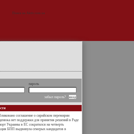
пароль
забыл пароль?
ости
ликовано соглашение о сирийском перемирии
енюка нет поддержки для принятия решений в Раде
орт Украины в ЕС сократился на четверть
кция БПП выдвинула семерых кандидатов в