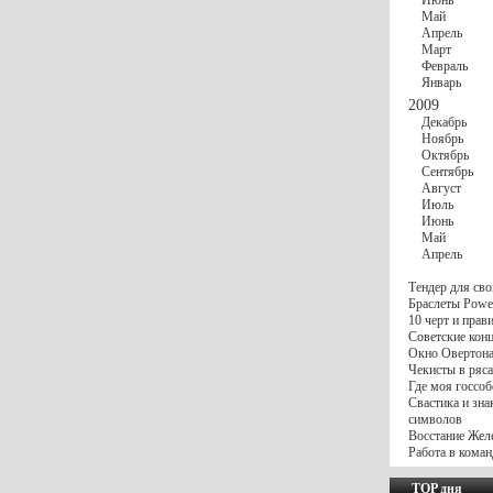
Июнь
Май
Апрель
Март
Февраль
Январь
2009
Декабрь
Ноябрь
Октябрь
Сентябрь
Август
Июль
Июнь
Май
Апрель
Тендер для сво
Браслеты Power
10 черт и пра
Советские конц
Окно Овертона.
Чекисты в ряса
Где моя госсоб
Свастика и зна
символов
Восстание Жел
Работа в коман
TOP дня