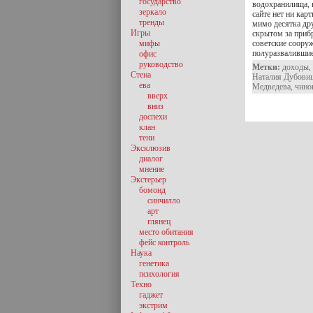
государство
водохранилища, 
зеркало
сайте нет ни кар
тренды
мимо десятка дру
Игры
скрытом за приб
мифы
советские соору
полуразвалившие
офис
руководство
Метки:
доходы
,
Стена
Наталия Дубови
ева
Медведева
,
чино
вверх
вниз
доспехи
клан
тени
Эксклюзив
диалог
мнение
Экстерьер
бомонд
синчилло
арт
глянец
место обитания
фейс контроль
Наука
генетика
психология
Техно
гаджет
экстрим