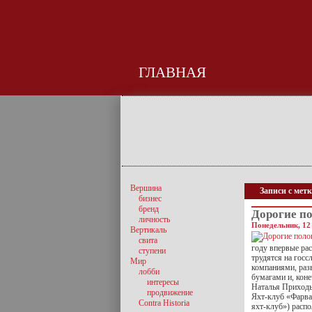
ГЛАВНАЯ
Вершина
Записи с мет
бизнес
бренд
Дорогие п
личность
Понедельник, 12 
Вертикаль
свита
году впервые ра
ступени
трудятся на гос
Мир
компаниями, раз
лобби
бумагами и, кон
интересы
Наталья Приходь
продвижение
Яхт-клуб «Фарв
Contra Historia
яхт-клуб») расп