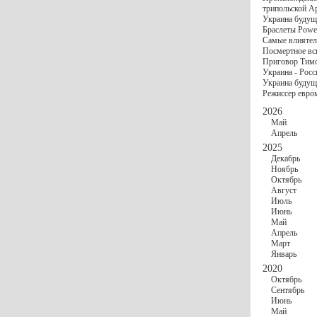
госбюджете
трипольской А
27 Ноября
Украи
Украина будущ
Турции
Браслеты Power
17 Ноября
Сред
Самые влиятел
шестилетнего ми
Посмертное вс
16 Ноября
​Пут
Приговор Тимо
13 Ноября
Цена 
Украина - Росс
10 Ноября
Круп
Украина будуще
10 Ноября
Штайн
Режиссер евро
особом статусе Д
03 Ноября
Мина
2026
Май
Апрель
2025
Декабрь
Ноябрь
Октябрь
Август
Июль
Июнь
Май
Апрель
Март
Январь
2020
Октябрь
Сентябрь
Июнь
Май