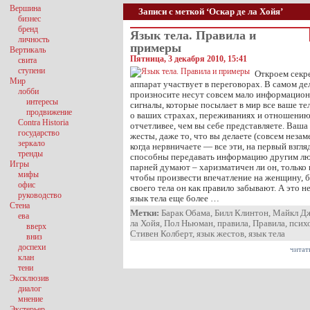
Вершина
Записи с меткой ‘Оскар де ла Хойя’
бизнес
бренд
Язык тела. Правила и
личность
примеры
Вертикаль
Пятница, 3 декабря 2010, 15:41
свита
ступени
Откроем секре
Мир
аппарат участвует в переговорах. В самом дел
лобби
произносите несут совсем мало информацион
интересы
сигналы, которые посылает в мир все ваше тел
продвижение
о ваших страхах, переживаниях и отношению
Contra Historia
отчетливее, чем вы себе представляете. Ваша
государство
жесты, даже то, что вы делаете (совсем незам
зеркало
когда нервничаете — все эти, на первый взгля
тренды
способны передавать информацию другим лю
Игры
парней думают – харизматичен ли он, только 
мифы
чтобы произвести впечатление на женщину, бо
офис
своего тела он как правило забывают. А это 
руководство
язык тела еще более …
Стена
Метки:
Барак Обама
,
Билл Клинтон
,
Майкл Д
ева
ла Хойя
,
Пол Ньюман
,
правила
,
Правила
,
псих
вверх
Стивен Колберт
,
язык жестов
,
язык тела
вниз
доспехи
читат
клан
тени
Эксклюзив
диалог
мнение
Экстерьер