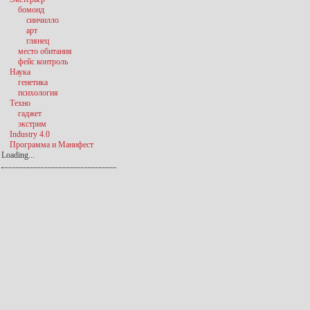
бомонд
синчилло
арт
глянец
место обитания
фейс контроль
Наука
генетика
психология
Техно
гаджет
экстрим
Industry 4.0
Программа и Манифест
Loading...