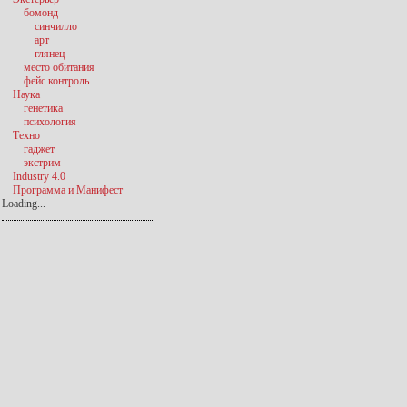
бомонд
синчилло
арт
глянец
место обитания
фейс контроль
Наука
генетика
психология
Техно
гаджет
экстрим
Industry 4.0
Программа и Манифест
Loading...