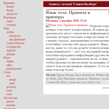
Вершина
Записи с меткой ‘Стивен Колберт’
бизнес
бренд
Язык тела. Правила и
личность
примеры
Вертикаль
Пятница, 3 декабря 2010, 15:41
свита
ступени
Откроем секре
Мир
аппарат участвует в переговорах. В самом дел
лобби
произносите несут совсем мало информацион
интересы
сигналы, которые посылает в мир все ваше тел
продвижение
о ваших страхах, переживаниях и отношению
Contra Historia
отчетливее, чем вы себе представляете. Ваша
государство
жесты, даже то, что вы делаете (совсем незам
зеркало
когда нервничаете — все эти, на первый взгля
тренды
способны передавать информацию другим лю
Игры
парней думают – харизматичен ли он, только 
мифы
чтобы произвести впечатление на женщину, бо
офис
своего тела он как правило забывают. А это 
руководство
язык тела еще более …
Стена
Метки:
Барак Обама
,
Билл Клинтон
,
Майкл Д
ева
ла Хойя
,
Пол Ньюман
,
правила
,
Правила
,
псих
вверх
Стивен Колберт
,
язык жестов
,
язык тела
вниз
доспехи
читат
клан
тени
Эксклюзив
диалог
мнение
Экстерьер