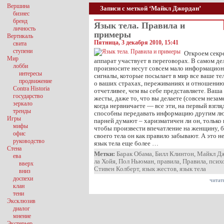
Вершина
Записи с меткой ‘Майкл Джордан’
бизнес
бренд
Язык тела. Правила и
личность
примеры
Вертикаль
Пятница, 3 декабря 2010, 15:41
свита
ступени
Откроем секре
Мир
аппарат участвует в переговорах. В самом дел
лобби
произносите несут совсем мало информацион
интересы
сигналы, которые посылает в мир все ваше тел
продвижение
о ваших страхах, переживаниях и отношению
Contra Historia
отчетливее, чем вы себе представляете. Ваша
государство
жесты, даже то, что вы делаете (совсем незам
зеркало
когда нервничаете — все эти, на первый взгля
тренды
способны передавать информацию другим лю
Игры
парней думают – харизматичен ли он, только 
мифы
чтобы произвести впечатление на женщину, бо
офис
своего тела он как правило забывают. А это 
руководство
язык тела еще более …
Стена
Метки:
Барак Обама
,
Билл Клинтон
,
Майкл Д
ева
ла Хойя
,
Пол Ньюман
,
правила
,
Правила
,
псих
вверх
Стивен Колберт
,
язык жестов
,
язык тела
вниз
доспехи
читат
клан
тени
Эксклюзив
диалог
мнение
Экстерьер