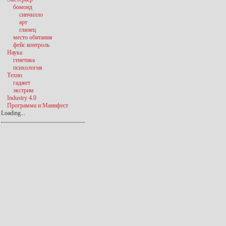
бомонд
синчилло
арт
глянец
место обитания
фейс контроль
Наука
генетика
психология
Техно
гаджет
экстрим
Industry 4.0
Программа и Манифест
Loading...