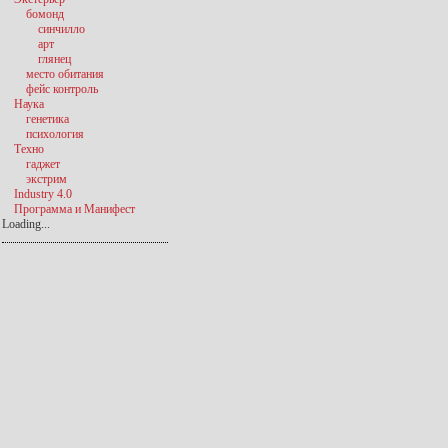
бомонд
синчилло
арт
глянец
место обитания
фейс контроль
Наука
генетика
психология
Техно
гаджет
экстрим
Industry 4.0
Программа и Манифест
Loading...