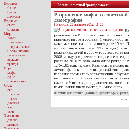
Вершина
Записи с меткой ‘рождаемость’
бизнес
бренд
Разрушение мифов о советской
личность
демографии
Вертикаль
Пятница, 20 января 2012, 11:55
свита
ступени
По
Мир
родившихся в России детей вырастет по сра
лобби
примерно на 7% и составит 1 миллион 600 ты
интересы
максимальное значение за последние 15 лет. 
продвижение
минимальным значением 1997-го года (1 млн. 
Contra Historia
рожденных детей в 2007-м году возрастет ро
государство
2008-м году рождаемость, скорее всего, еще 
зеркало
расти до 2010-го года, когда число рожденны
тренды
1,75-1,85 млн. человек. Казалось бы можно н
Игры
демографической политике российского прави
мифы
короткие сроки столь впечатляющие результат
офис
не позволяют специалистам, знакомым с осн
руководство
науки, зайтись в вероподданическом восторге
Стена
компенсации числа ежегодно умирающих …
ева
Метки:
аналитика
,
данные
,
демография
,
рожд
вверх
вниз
читат
доспехи
клан
тени
Эксклюзив
диалог
мнение
Экстерьер