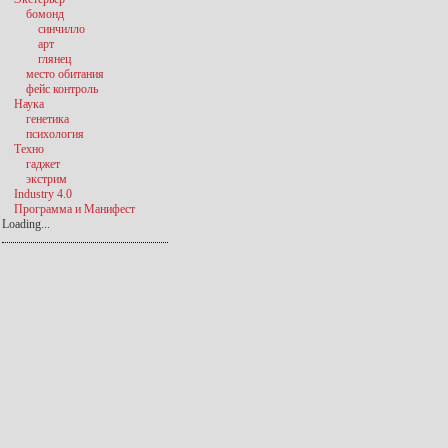
бомонд
синчилло
арт
глянец
место обитания
фейс контроль
Наука
генетика
психология
Техно
гаджет
экстрим
Industry 4.0
Программа и Манифест
Loading...