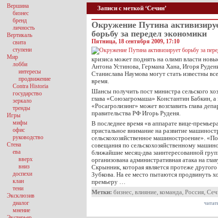
Вершина
Записи с меткой ‘Сечин’
бизнес
бренд
Окружение Путина активизиру
личность
борьбу за передел экономики
Вертикаль
Пятница, 18 сентября 2009, 17:10
свита
ступени
Мир
кризиса может поднять на олимп власти новы
лобби
Антона Устинова, Германа Хана, Игоря Руден
интересы
Станислава Наумова могут стать известны вс
продвижение
время.
Contra Historia
Шансы получить пост министра сельского хоз
государство
глава «Союзагромаша» Константин Бабкин, а
зеркало
«Росагролизинг» может возглавить глава деп
тренды
правительства РФ Игорь Руденя.
Игры
мифы
В последнее время «в аппарате вице-премье
офис
пристальное внимание на развитие машиностро
руководство
сельскохозяйственное машиностроение». «П
Стена
совещания по сельскохозяйственному машино
ева
ближайшие месяц-два заинтересованной гру
вверх
организована административная атака на гла
вниз
Скрынник, которая является протеже другог
доспехи
Зубкова. На ее место пытаются продвинуть 
клан
премьеру …
тени
Метки:
бизнес
,
влияние
,
команда
,
Россия
,
Сеч
Эксклюзив
диалог
читат
мнение
Экстерьер