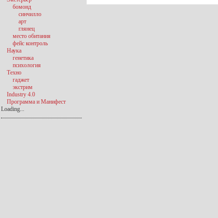
бомонд
синчилло
арт
глянец
место обитания
фейс контроль
Наука
генетика
психология
Техно
гаджет
экстрим
Industry 4.0
Программа и Манифест
Loading...