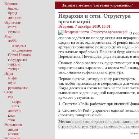
Вершина
Записи с меткой ‘системы управления’
бизнес
бренд
Иерархия и сети. Структура
личность
организаций
Вертикаль
Вторник, 7 декабря 2010, 16:01
свита
ступени
В пос
Мир
споров ведётся по поводу «сети или иерархи
лобби
сходят на этих экспериментах. Я решил выск
интересы
аргументированную позицию (кому надо – вос
продвижение
его личные проблемы). При этом буду активн
Contra Historia
Переслегина, Почепцова, ряда немецких и ам
государство
Сначала обзор различных существующих и п
зеркало
теоретических вариантов, а потом мой взгляд
тренды
максимально эффективная структура.
Игры
мифы
Первая система, которую хочу рассмотреть –
офис
так любят использовать американцы для «нас
руководство
Когда десятки и сотни мелких неправительст
Стена
выполняют задачи сходной направленности, в
ева
нужного результата.
вверх
1. Система «Рой» работает при внешней фин
вниз
2. Системой «Рой» управляет единый внешн
доспехи
(поэтому говорить о ней, …
клан
тени
Метки:
иерархия
,
лидерство
,
организации
,
се
Эксклюзив
структура
,
структура управления
,
управлени
диалог
читат
мнение
Экстерьер